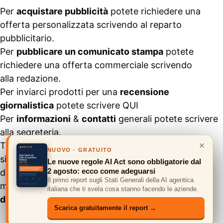
Per
acquistare pubblicità
potete richiedere una
offerta personalizzata scrivendo al
reparto
pubblicitario
.
Per
pubblicare un comunicato stampa
potete
richiedere una offerta commerciale scrivendo
alla
redazione
.
Per inviarci prodotti per una
recensione
giornalistica
potete scrivere
QUI
Per
informazioni
&
contatti
generali potete scrivere
alla
segreteria
.
×
Tutti i contenuti pubblicati all’interno del
NUOVO · GRATUITO
sito
#ASSODIGITALE.
“Copyright 2024” non sono
Le nuove regole AI Act sono obbligatorie dal
2 agosto: ecco come adeguarsi
duplicabili e/o riproducibili in nessuna forma,
Il primo report sugli Stati Generali della AI agentica
ma
possono essere citati inserendo un link
italiana che ti svela cosa stanno facendo le aziende.
diretto
e previa comunicazione via
mail
.
Scarica gratuitamente il report →
© 2026 ASSODIGITALE.IT
•
Privacy Policy
•
Cookie