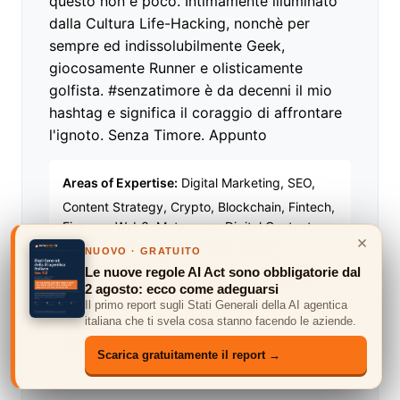
questo non è poco. Intimamente illuminato
dalla Cultura Life-Hacking, nonchè per
sempre ed indissolubilmente Geek,
giocosamente Runner e olisticamente
golfista. #senzatimore è da decenni il mio
hashtag e significa il coraggio di affrontare
l'ignoto. Senza Timore. Appunto
Areas of Expertise:
Digital Marketing, SEO,
Content Strategy, Crypto, Blockchain, Fintech,
Finance, Web3, Metaverse, Digital Content,
×
Journalism, Branded Content, Digital
NUOVO · GRATUITO
Transformation, AI Strategy, Digital Publishing,
Le nuove regole AI Act sono obbligatorie dal
DeFi, Tokenomics, Growth Hacking, Online
2 agosto: ecco come adeguarsi
Reputation Management, Emerging Tech
Il primo report sugli Stati Generali della AI agentica
italiana che ti svela cosa stanno facendo le aziende.
Trends, Business Development, Media
Relations, Editorial Management.
Scarica gratuitamente il report →