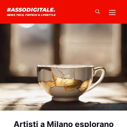
Vai
Me
#ASSODIGITALE.
al
NEWS TECH, FINTECH & LIFESTYLE
contenuto
Artisti a Milano esplorano