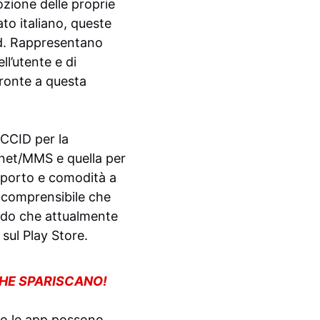
mozione delle proprie
to italiano, queste
iad. Rappresentano
ll’utente e di
fronte a questa
ICCID per la
ernet/MMS e quella per
upporto e comodità a
È comprensibile che
ndo che attualmente
 sul Play Store.
CHE SPARISCANO!
ato le app possono