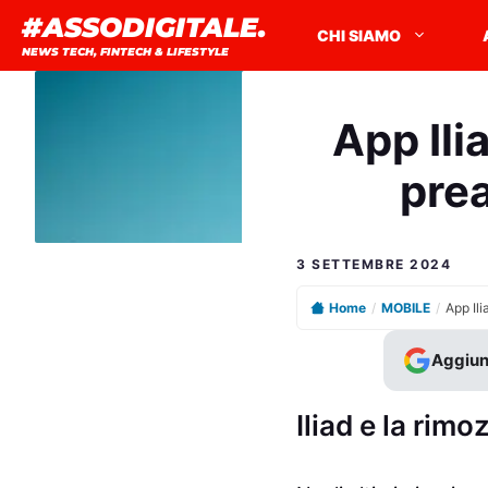
Vai
#ASSODIGITALE.
CHI SIAMO
al
NEWS TECH, FINTECH & LIFESTYLE
contenuto
App Ili
pre
3 SETTEMBRE 2024
Home
/
MOBILE
/
Aggiun
Iliad e la rimo