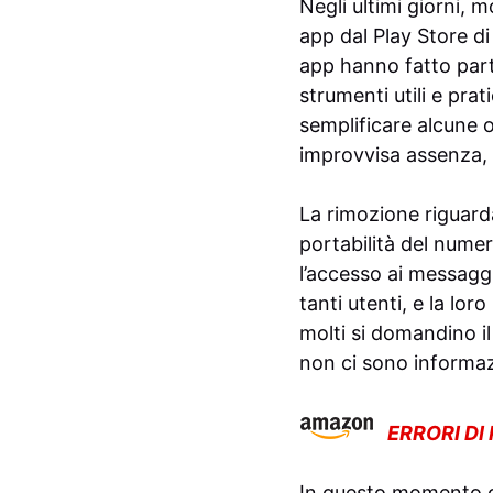
Negli ultimi giorni, m
app dal Play Store d
app hanno fatto parte
strumenti utili e prat
semplificare alcune o
improvvisa assenza, è
La rimozione riguarda
portabilità del numer
l’accesso ai messagg
tanti utenti, e la l
molti si domandino i
non ci sono informazi
ERRORI DI
In questo momento di 