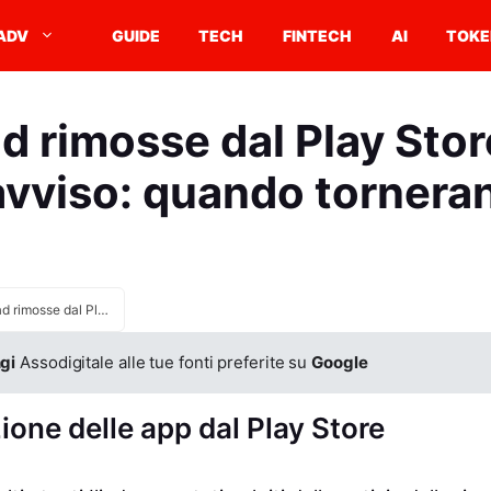
ADV
GUIDE
TECH
FINTECH
AI
TOKE
ad rimosse dal Play Sto
avviso: quando tornera
App Iliad rimosse dal Play Store senza preavviso: quando torneranno?
gi
Assodigitale alle tue fonti preferite su
Google
zione delle app dal Play Store