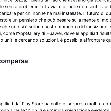
rle senza problemi. Tuttavia, è difficile non sentirsi 
aricare per chi non le ha mai installate. Il futuro di q
sto è un pensiero che può pesare sulla mente di molt
che non si è soli in questo momento di transizione e
li, come l’AppGallery di Huawei, dove le app Iliad risu
o uniti e cercando soluzioni, è possibile affrontare q
scomparsa
p Iliad dal Play Store ha colto di sorpresa molti uten
no sparite? Non vi è un’unica spiegazione evidente