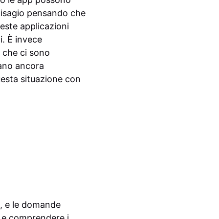
a disagio pensando che
ueste applicazioni
i. È invece
 che ci sono
ltano ancora
uesta situazione con
ti, e le domande
, e comprendere i