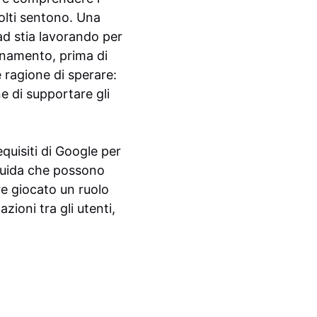
molti sentono. Una
iad stia lavorando per
onamento, prima di
’è ragione di sperare:
ne di supportare gli
quisiti di Google per
 guida che possono
e giocato un ruolo
zioni tra gli utenti,