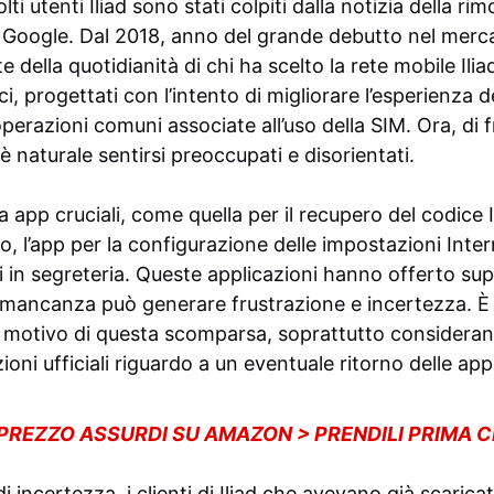
olti utenti Iliad sono stati colpiti dalla notizia della ri
i Google. Dal 2018, anno del grande debutto nel merca
 della quotidianità di chi ha scelto la rete mobile Il
ici, progettati con l’intento di migliorare l’esperienza de
perazioni comuni associate all’uso della SIM. Ora, di 
 naturale sentirsi preoccupati e disorientati.
 app cruciali, come quella per il recupero del codice 
o, l’app per la configurazione delle impostazioni Int
i in segreteria. Queste applicazioni hanno offerto s
oro mancanza può generare frustrazione e incertezza. 
l motivo di questa scomparsa, soprattutto considera
oni ufficiali riguardo a un eventuale ritorno delle app
 PREZZO ASSURDI SU AMAZON > PRENDILI PRIMA 
incertezza, i clienti di Iliad che avevano già scaric