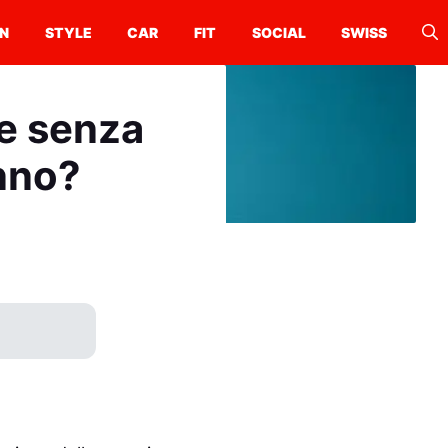
N
STYLE
CAR
FIT
SOCIAL
SWISS
re senza
nno?