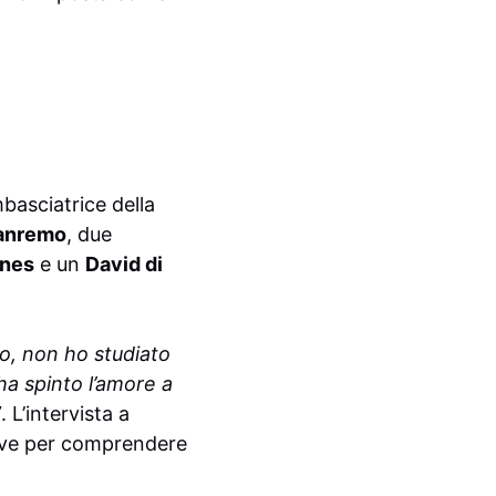
mbasciatrice della
Sanremo
, due
nes
e un
David di
o, non ho studiato
ha spinto l’amore a
”
. L’intervista a
ave per comprendere