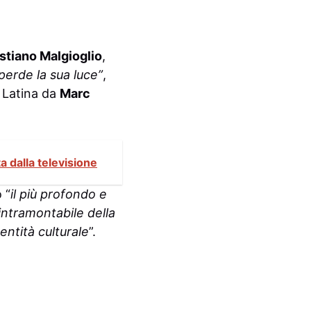
stiano Malgioglio
,
perde la sua luce”
,
a Latina da
Marc
a dalla televisione
 “
il più profondo e
intramontabile della
dentità culturale
”.