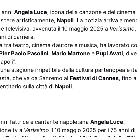
7 anni
Angela Luce
, icona della canzone e del cinema
nascere artisticamente,
Napoli
. La notizia arriva a men
ne televisiva, avvenuta il 10 maggio 2025 a
Verissimo
ni di carriera.
a tra teatro, cinema d’autore e musica, ha lavorato 
Pier Paolo Pasolini
,
Mario Martone
e
Pupi Avati
, div
apoli”.
na stagione irripetibile della cultura partenopea e ita
 vasta, che va da Sanremo al
Festival di Cannes
, fino a
ntitario sulla città di
Napoli
.
nni l’attrice e cantante napoletana
Angela Luce
.
ione tv a
Verissimo
il 10 maggio 2025 per i 75 anni di 