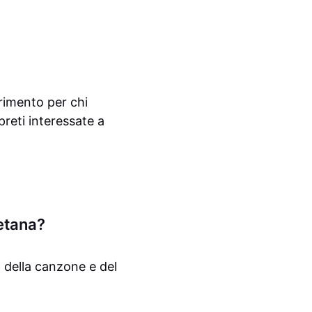
erimento per chi
preti interessate a
etana?
 della canzone e del