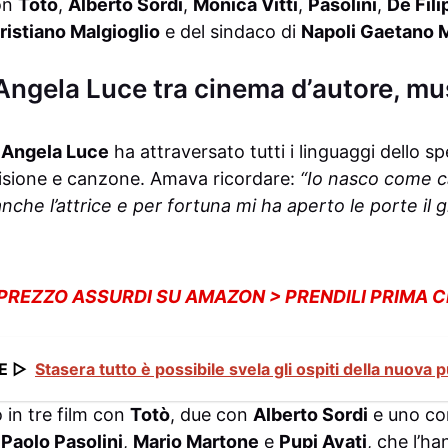
on
Totò
,
Alberto Sordi
,
Monica Vitti
,
Pasolini
,
De Fili
ristiano Malgioglio
e del sindaco di
Napoli Gaetano 
 Angela Luce tra cinema d’autore, mu
,
Angela Luce
ha attraversato tutti i linguaggi dello sp
visione e canzone. Amava ricordare:
“Io nasco come c
nche l’attrice e per fortuna mi ha aperto le porte il
 PREZZO ASSURDI SU AMAZON > PRENDILI PRIMA 
E ▷
Stasera tutto è possibile svela gli ospiti della nuova 
 in tre film con
Totò
, due con
Alberto Sordi
e uno c
 Paolo Pasolini
,
Mario Martone
e
Pupi Avati
, che l’h