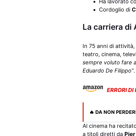
Ha lavorato c
Cordoglio di
C
La carriera di
In 75 anni di attività
teatro, cinema, tele
sempre voluto fare a
Eduardo De Filippo”
.
ERRORI DI
🔥 DA NON PERDER
Al cinema ha recitato
a titoli diretti da
Pier