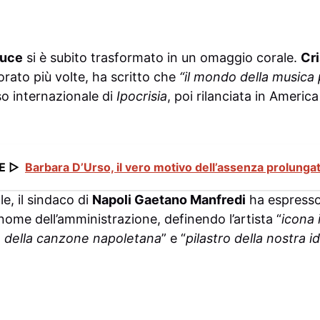
Luce
si è subito trasformato in un omaggio corale.
Cri
orato più volte, ha scritto che
“il mondo della musica 
so internazionale di
Ipocrisia
, poi rilanciata in Americ
E ▷
Barbara D’Urso, il vero motivo dell’assenza prolungat
le, il sindaco di
Napoli Gaetano Manfredi
ha espresso
 nome dell’amministrazione, definendo l’artista “
icona 
e della canzone napoletana
” e “
pilastro della nostra i