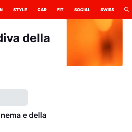
N
STYLE
CAR
FIT
SOCIAL
SWISS
iva della
inema e della