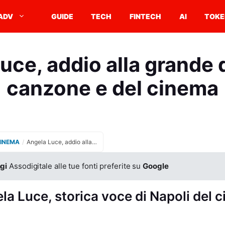
ADV
GUIDE
TECH
FINTECH
AI
TOKE
uce, addio alla grande d
canzone e del cinema
CINEMA
/
Angela Luce, addio alla grande diva della canzone e del cinema
gi
Assodigitale alle tue fonti preferite su
Google
a Luce, storica voce di Napoli del c