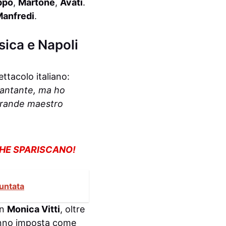
ppo
,
Martone
,
Avati
.
Manfredi
.
sica e Napoli
ettacolo italiano:
antante, ma ho
 grande maestro
CHE SPARISCANO!
puntata
on
Monica Vitti
, oltre
anno imposta come