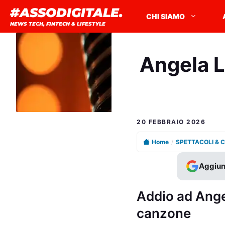
Vai
#ASSODIGITALE.
CHI SIAMO
al
NEWS TECH, FINTECH & LIFESTYLE
contenuto
Angela L
20 FEBBRAIO 2026
Home
/
SPETTACOLI & 
Aggiun
Addio ad Angel
canzone