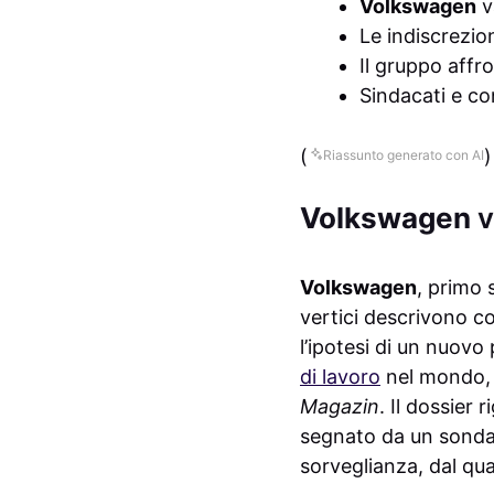
Volkswagen
v
Le indiscrezio
Il gruppo affro
Sindacati e co
(
)
Riassunto generato con AI
Volkswagen
v
Volkswagen
, primo 
vertici descrivono c
l’ipotesi di un nuovo
di lavoro
nel mondo, 
Magazin
. Il dossier
segnato da un sondag
sorveglianza, dal qua