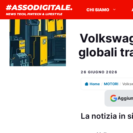
Vai
#ASSODIGITALE.
CHI SIAMO
al
NEWS TECH, FINTECH & LIFESTYLE
contenuto
Volkswag
globali tr
26 GIUGNO 2026
Home
/
MOTORI
/
Aggiun
La notizia in s