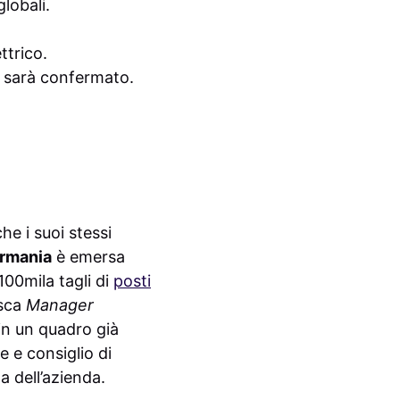
lobali.
ttrico.
o sarà confermato.
he i suoi stessi
rmania
è emersa
100mila tagli di
posti
esca
Manager
 in un quadro già
 e consiglio di
a dell’azienda.