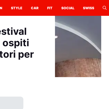
N
STYLE
CAR
FIT
SOCIAL
SWISS
estival
 ospiti
tori per