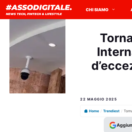
Vai
#ASSODIGITALE.
CHI SIAMO
al
NEWS TECH, FINTECH & LIFESTYLE
contenuto
Torna 
Intern
d’eccez
22 MAGGIO 2025
Home
/
Trendiest
/
Aggiun