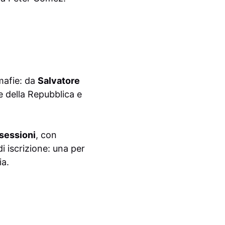
 mafie: da
Salvatore
e della Repubblica e
 sessioni
, con
i iscrizione: una per
ia.