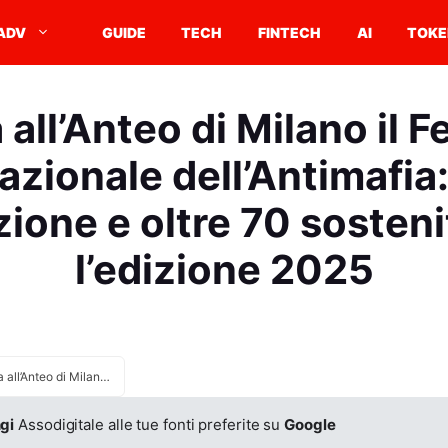
ADV
GUIDE
TECH
FINTECH
AI
TOKE
all’Anteo di Milano il F
azionale dell’Antimafia:
ione e oltre 70 sosteni
l’edizione 2025
Torna all’Anteo di Milano il Festival Internazionale dell’Antimafia: ospiti d’eccezione e oltre 70 sostenitori per l’edizione 2025
gi
Assodigitale alle tue fonti preferite su
Google