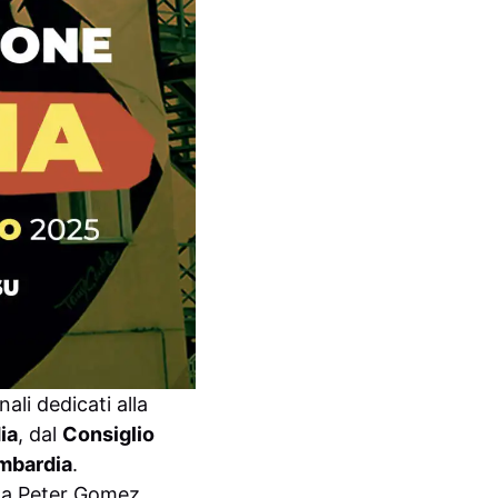
li dedicati alla
ia
, dal
Consiglio
ombardia
.
 da Peter Gomez.