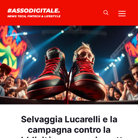
Vai
Me
#ASSODIGITALE.
al
NEWS TECH, FINTECH & LIFESTYLE
contenuto
Selvaggia Lucarelli e la
campagna contro la