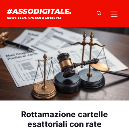
Vai
#ASSODIGITALE.
Me
al
NEWS TECH, FINTECH & LIFESTYLE
contenuto
Rottamazione cartelle
esattoriali con rate