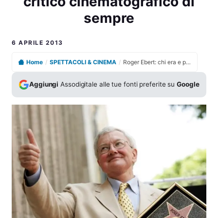
critico cinematografico di
sempre
6 APRILE 2013
Home
/
SPETTACOLI & CINEMA
/
Roger Ebert: chi era e perché è stato definito il più grande critico cinematografico di sempre
Aggiungi
Assodigitale alle tue fonti preferite su
Google