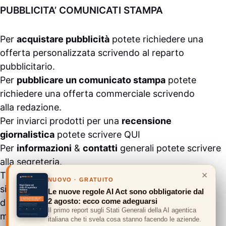
PUBBLICITA’ COMUNICATI STAMPA
Per
acquistare pubblicità
potete richiedere una
offerta personalizzata scrivendo al
reparto
pubblicitario
.
Per
pubblicare un comunicato stampa
potete
richiedere una offerta commerciale scrivendo
alla
redazione
.
Per inviarci prodotti per una
recensione
giornalistica
potete scrivere
QUI
Per
informazioni
&
contatti
generali potete scrivere
alla
segreteria
.
×
Tutti i contenuti pubblicati all’interno del
NUOVO · GRATUITO
sito
#ASSODIGITALE.
“Copyright 2024” non sono
Le nuove regole AI Act sono obbligatorie dal
2 agosto: ecco come adeguarsi
duplicabili e/o riproducibili in nessuna forma,
Il primo report sugli Stati Generali della AI agentica
ma
possono essere citati inserendo un link
italiana che ti svela cosa stanno facendo le aziende.