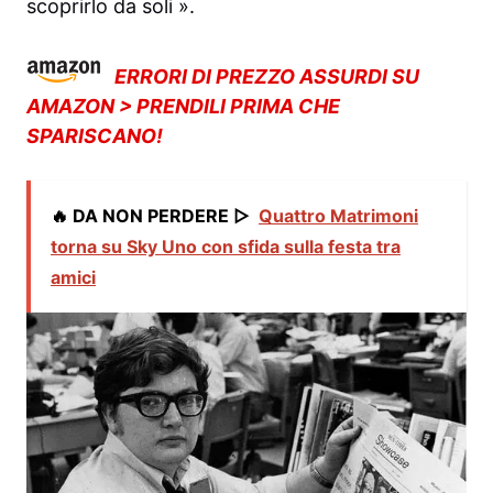
scoprirlo da soli ».
ERRORI DI PREZZO ASSURDI SU
AMAZON > PRENDILI PRIMA CHE
SPARISCANO!
🔥 DA NON PERDERE ▷
Quattro Matrimoni
torna su Sky Uno con sfida sulla festa tra
amici