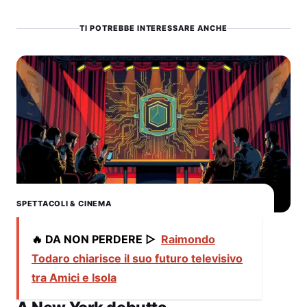
TI POTREBBE INTERESSARE ANCHE
SPETTACOLI & CINEMA
🔥 DA NON PERDERE ▷
Raimondo
Todaro chiarisce il suo futuro televisivo
tra Amici e Isola