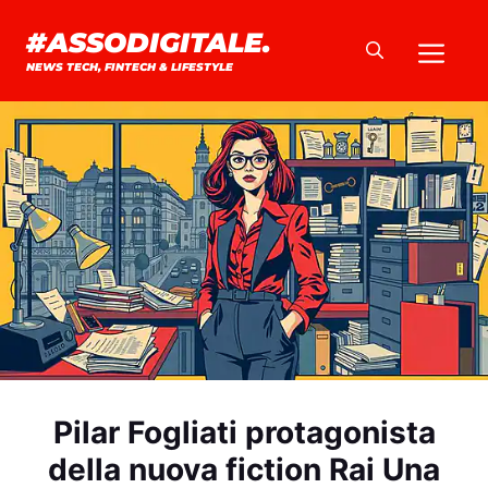
Vai
#ASSODIGITALE.
Me
al
NEWS TECH, FINTECH & LIFESTYLE
contenuto
Pilar Fogliati protagonista
della nuova fiction Rai Una