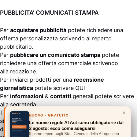
PUBBLICITA’ COMUNICATI STAMPA
Per
acquistare pubblicità
potete richiedere una
offerta personalizzata scrivendo al
reparto
pubblicitario
.
Per
pubblicare un comunicato stampa
potete
richiedere una offerta commerciale scrivendo
alla
redazione
.
Per inviarci prodotti per una
recensione
giornalistica
potete scrivere
QUI
Per
informazioni
&
contatti
generali potete scrivere
alla
segreteria
.
×
Tutti i contenuti pubblicati all’interno del
NUOVO · GRATUITO
sito
#ASSODIGITALE.
“Copyright 2024” non sono
Le nuove regole AI Act sono obbligatorie dal
2 agosto: ecco come adeguarsi
duplicabili e/o riproducibili in nessuna forma,
Il primo report sugli Stati Generali della AI agentica