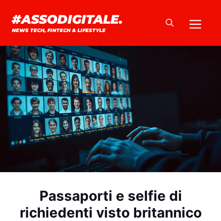
Vai
#ASSODIGITALE.
Me
al
NEWS TECH, FINTECH & LIFESTYLE
contenuto
Passaporti e selfie di
richiedenti visto britannico