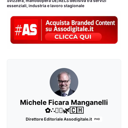
Svizzera, manodopera UE/AELS decisiva tra servizi
essenziali, industria e lavoro stagionale
Michele Ficara Manganelli
✿∴♛🌿🇨🇭
Direttore Editoriale Assodigitale.it
PHD