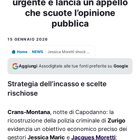
urgente e lancia un appello
che scuote l’opinione
pubblica
15 GENNAIO 2026
Home
/
NEWS
/
Jessica Moretti shock a Crans-Montana chiede aiuto urgente e lancia un appello che scuote l’opinione pubblica
Aggiungi
Assodigitale alle tue fonti preferite su
Google
Strategia dell’incasso e scelte
rischiose
Crans-Montana
, notte di Capodanno: la
ricostruzione della polizia criminale di
Zurigo
evidenzia un obiettivo economico preciso dei
gestori
Jessica Maric
e
Jacques Moretti
: