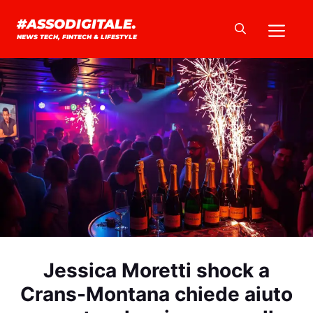
Vai
Me
#ASSODIGITALE.
al
NEWS TECH, FINTECH & LIFESTYLE
contenuto
Jessica Moretti shock a
Crans-Montana chiede aiuto