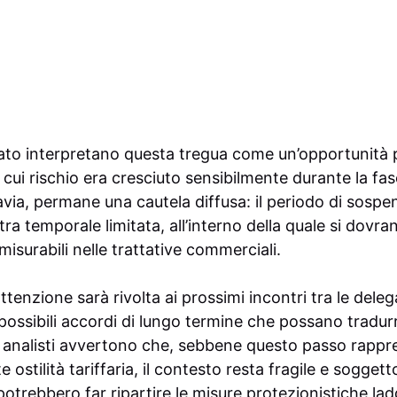
cato interpretano questa tregua come un’opportunità 
l cui rischio era cresciuto sensibilmente durante la fas
avia, permane una cautela diffusa: il periodo di sospen
ra temporale limitata, all’interno della quale si dovr
misurabili nelle trattative commerciali.
attenzione sarà rivolta ai prossimi incontri tra le dele
possibili accordi di lungo termine che possano tradurr
li analisti avvertono che, sebbene questo passo rappr
e ostilità tariffaria, il contesto resta fragile e soggett
trebbero far ripartire le misure protezionistiche lad