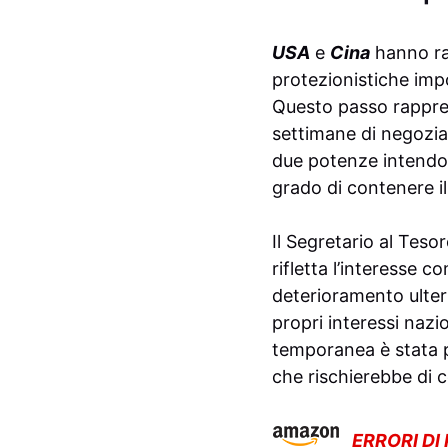
USA
e
Cina
hanno ra
protezionistiche imp
Questo passo rappres
settimane di negozia
due potenze intendon
grado di contenere il
Il Segretario al Teso
rifletta l’interesse 
deterioramento ulter
propri interessi nazi
temporanea è stata 
che rischierebbe di 
ERRORI DI