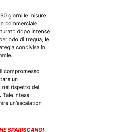
0 giorni le misure
ion commerciale.
aturato dopo intense
eriodo di tregua, le
tegia condivisa in
nomie.
e il compromesso
itare un
nel rispetto dei
. Tale intesa
ire un’escalation
CHE SPARISCANO!