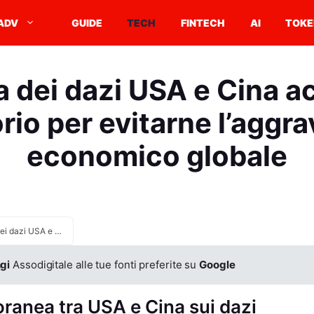
ADV
GUIDE
TECH
FINTECH
AI
TOKE
a dei dazi USA e Cina a
rio per evitarne l’agg
economico globale
Guerra dei dazi USA e Cina accordo provvisorio per evitarne l’aggravamento economico globale
gi
Assodigitale alle tue fonti preferite su
Google
oranea tra USA e Cina sui dazi