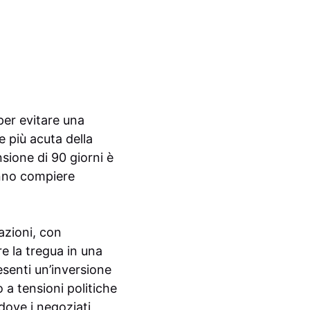
per evitare una
e più acuta della
sione di 90 giorni è
anno compiere
gazioni, con
e la tregua in una
esenti un’inversione
o a tensioni politiche
dove i negoziati