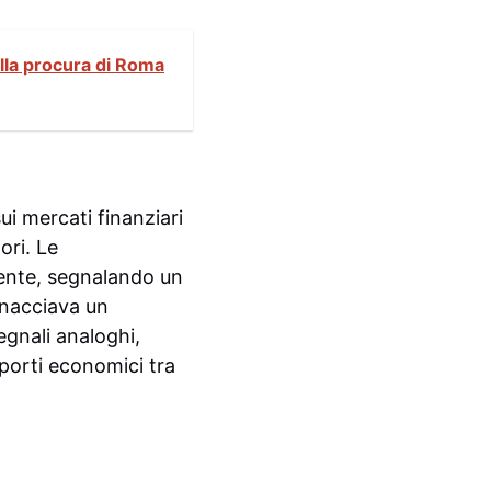
ella procura di Roma
ui mercati finanziari
ori. Le
stente, segnalando un
inacciava un
gnali analoghi,
pporti economici tra