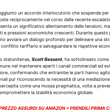
ggiunto un accordo interlocutorio che sospende per 9
oste reciprocamente nel corso della recente escalat
enta un significativo allentamento delle tensioni, m
ti e pressioni economiche crescenti. Durante questo p
o avviare un dialogo profondo per delineare una stra
 conflitto tariffario e salvaguardare le rispettive eco
ro statunitense,
Scott Bessent
, ha sottolineato com
comune nel mantenere aperti i canali commerciali ed ev
iore, confermando che entrambe le parti hanno agito 
onali pur riconoscendo la necessità di una mediazione
percepita come una mossa pragmatica, volta a preven
compromettere la stabilità economica globale.
 PREZZO ASSURDI SU AMAZON > PRENDILI PRIMA 