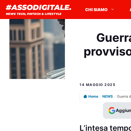
Vai
#ASSODIGITALE.
CHI SIAMO
al
NEWS TECH, FINTECH & LIFESTYLE
contenuto
Guerr
provviso
14 MAGGIO 2025
Home
/
NEWS
/
Aggiun
L’intesa temp