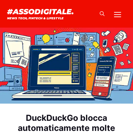
Vai
#ASSODIGITALE.
Me
al
NEWS TECH, FINTECH & LIFESTYLE
contenuto
DuckDuckGo blocca
automaticamente molte