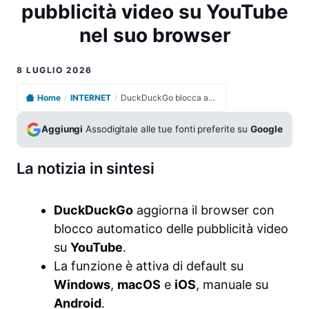
pubblicità video su YouTube
nel suo browser
8 LUGLIO 2026
Home
/
INTERNET
/
DuckDuckGo blocca automaticamente molte pubblicità video su YouTube nel suo browser
Aggiungi
Assodigitale alle tue fonti preferite su
Google
La notizia in sintesi
DuckDuckGo
aggiorna il browser con
blocco automatico delle pubblicità video
su
YouTube
.
La funzione è attiva di default su
Windows
,
macOS
e
iOS
, manuale su
Android
.