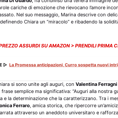
ina Di Guardo
, ha condiviso una tenera immagine del
ole cariche di emozione che rievocano l’amore incon
assato. Nel suo messaggio, Marina descrive con delic
zi, definendo Chiara un “miracolo” e ribadendo la solidi
 PREZZO ASSURDI SU AMAZON > PRENDILI PRIMA 
E ▷
La Promessa anticipazioni, Curro sospetta nuovi intri
hiara si sono unite agli auguri, con
Valentina Ferragni
 frase semplice ma significativa: “Auguri alla nostra gu
a e la determinazione che la caratterizzano. Tra i me
onica Ferraro
, amica storica, che ripercorre un’amiciz
 narrata attraverso un aneddoto universitaro e raffor