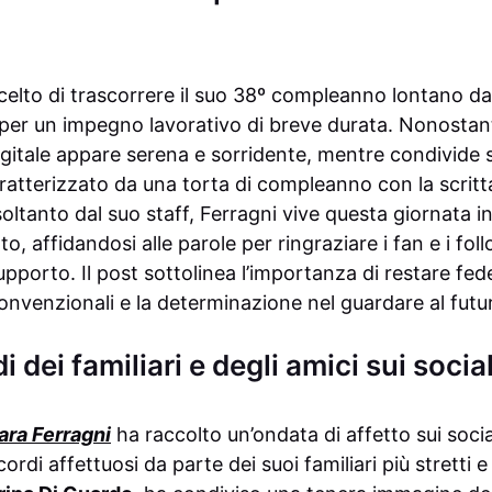
elto di trascorrere il suo 38º compleanno lontano dall
 per un impegno lavorativo di breve durata. Nonostant
gitale appare serena e sorridente, mentre condivide s
atterizzato da una torta di compleanno con la scrit
oltanto dal suo staff, Ferragni vive questa giornata i
to, affidandosi alle parole per ringraziare i fan e i fo
pporto. Il post sottolinea l’importanza di restare fede
venzionali e la determinazione nel guardare al futu
i dei familiari e degli amici sui socia
ara Ferragni
ha raccolto un’ondata di affetto sui soci
ordi affettuosi da parte dei suoi familiari più stretti e