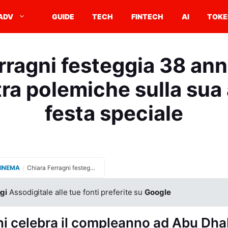
ADV
GUIDE
TECH
FINTECH
AI
TOKE
rragni festeggia 38 ann
ra polemiche sulla sua 
festa speciale
CINEMA
/
Chiara Ferragni festeggia 38 anni in Medio Oriente tra polemiche sulla sua attività e festa speciale
gi
Assodigitale alle tue fonti preferite su
Google
i celebra il compleanno ad Abu Dhab