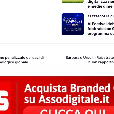
digitalizzazio
e medie dimen
SPETTACOLI & C
AI Festival deb
febbraio con G
programma c
no penalizzato dai dazi di
Barbara d’Urso in Rai: strat
cnologico globale
buon rapporto 