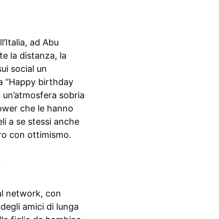
’Italia, ad Abu
e la distanza, la
ui social un
ta “Happy birthday
n un’atmosfera sobria
llower che le hanno
li a se stessi anche
ro con ottimismo.
l
al network, con
 degli amici di lunga