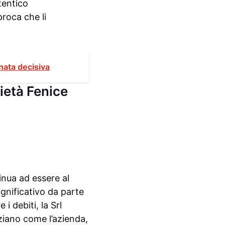
tentico
proca che li
nata decisiva
cietà Fenice
inua ad essere al
gnificativo da parte
 i debiti, la Srl
nziano come l’azienda,