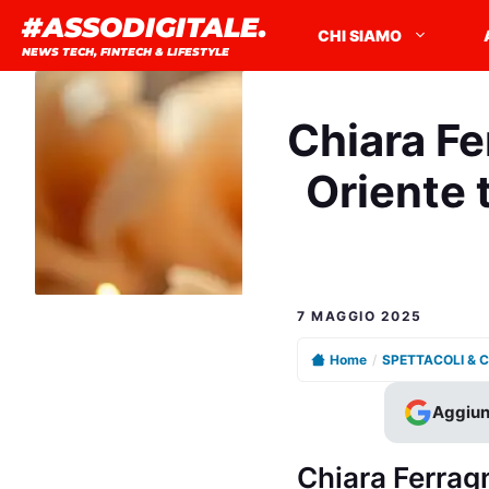
Vai
#ASSODIGITALE.
CHI SIAMO
al
NEWS TECH, FINTECH & LIFESTYLE
contenuto
Chiara Fe
Oriente t
7 MAGGIO 2025
Home
/
SPETTACOLI & 
Aggiun
Chiara Ferragn