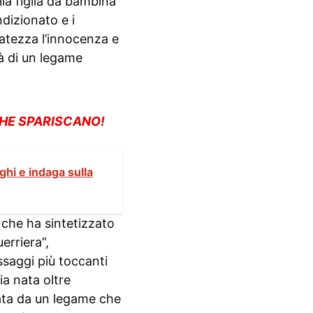
la figlia da bambina
dizionato e i
atezza l’innocenza e
tà di un legame
CHE SPARISCANO!
ghi e indaga sulla
che ha sintetizzato
erriera”,
ssaggi più toccanti
ia nata oltre
zata da un legame che