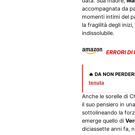
data. Sua madre,
Mar
accompagnata da par
momenti intimi del p
la fragilità degli ini
indissolubile.
ERRORI DI
🔥 DA NON PERDER
tenuta
Anche le sorelle di C
il suo pensiero in una
sottolineando la forz
emerge quello di
Ver
diciassette anni fa,