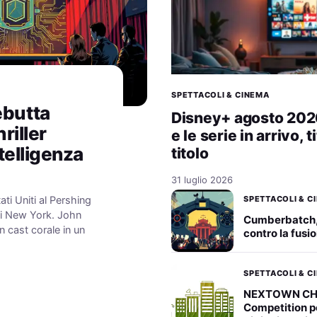
SPETTACOLI & CINEMA
ebutta
Disney+ agosto 2026: 
riller
e le serie in arrivo, t
ntelligenza
titolo
31 luglio 2026
SPETTACOLI & C
ati Uniti al Pershing
di New York. John
Cumberbatch
 cast corale in un
contro la fus
SPETTACOLI & C
NEXTOWN CHA
Competition pe