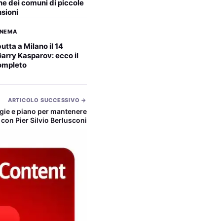
ne dei comuni di piccole
sioni
INEMA
utta a Milano il 14
arry Kasparov: ecco il
ompleto
ARTICOLO SUCCESSIVO →
egie e piano per mantenere
con Pier Silvio Berlusconi