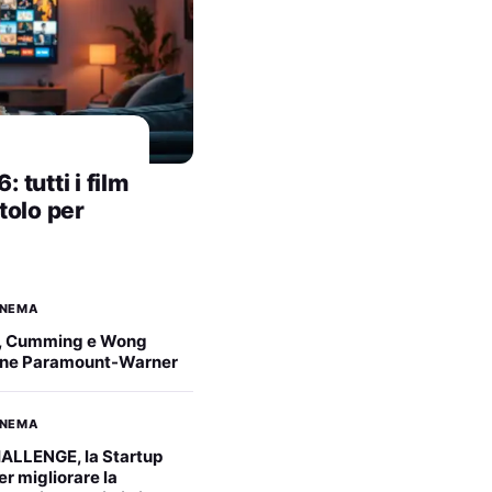
tutti i film
itolo per
INEMA
, Cumming e Wong
ione Paramount-Warner
INEMA
LLENGE, la Startup
r migliorare la