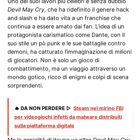
Uno dei suoi lavori più celebri è senza dubbio
Devil May Cry
, che ha ridefinito il genere hack
and slash e ha dato vita a un franchise che
continua a essere amato dai fan. L’idea di un
protagonista carismatico come Dante, con il
suo stile un pò punk e le sue battaglie contro
demoni, ha catturato l’immaginazione di milioni
di giocatori. Non è solo un gioco di
combattimento, ma un viaggio attraverso un
mondo gotico, ricco di enigmi e colpi di scena
sorprendenti.
🔥 DA NON PERDERE ▷
Steam nel mirino FBI
per videogiochi infetti da malware distribuiti
sulla piattaforma digitale
Ma la genialità di Itsuno va oltre
Devil May Cry
.