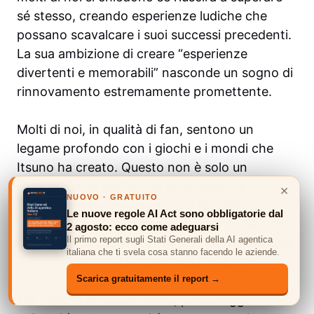
sé stesso, creando esperienze ludiche che
possano scavalcare i suoi successi precedenti.
La sua ambizione di creare “esperienze
divertenti e memorabili” nasconde un sogno di
rinnovamento estremamente promettente.
Molti di noi, in qualità di fan, sentono un
legame profondo con i giochi e i mondi che
Itsuno ha creato. Questo non è solo un
cambiamento per lui, ma un potenziale
×
NUOVO · GRATUITO
rimaneggiamento delle nostre esperienze
Le nuove regole AI Act sono obbligatorie dal
ludiche future. Pensiamo a quanto fertile possa
2 agosto: ecco come adeguarsi
Il primo report sugli Stati Generali della AI agentica
essere la sua creatività in nuovi contesti, come
italiana che ti svela cosa stanno facendo le aziende.
le avventure che ci attendono con il suo
prossimo progetto. La prospettiva di assistere
Scarica gratuitamente il report →
alla nascita di nuove storie, personaggi e