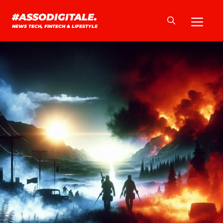
Vai
Me
#ASSODIGITALE.
al
NEWS TECH, FINTECH & LIFESTYLE
contenuto