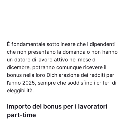
È fondamentale sottolineare che i dipendenti
che non presentano la domanda o non hanno
un datore di lavoro attivo nel mese di
dicembre, potranno comunque ricevere il
bonus nella loro Dichiarazione dei redditi per
l’anno 2025, sempre che soddisfino i criteri di
eleggibilità.
Importo del bonus per i lavoratori
part-time