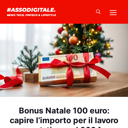
Vai
Me
#ASSODIGITALE.
al
NEWS TECH, FINTECH & LIFESTYLE
contenuto
Bonus Natale 100 euro:
capire l’importo per il lavoro