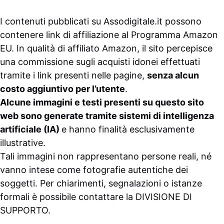
I contenuti pubblicati su
Assodigitale.it
possono
contenere link di affiliazione al Programma Amazon
EU. In qualità di affiliato Amazon, il sito percepisce
una commissione sugli acquisti idonei effettuati
tramite i link presenti nelle pagine,
senza alcun
costo aggiuntivo per l’utente
.
Alcune immagini e testi presenti su questo sito
web sono generate tramite sistemi di intelligenza
artificiale (IA)
e hanno finalità esclusivamente
illustrative.
Tali immagini non rappresentano persone reali, né
vanno intese come fotografie autentiche dei
soggetti. Per chiarimenti, segnalazioni o istanze
formali è possibile contattare la
DIVISIONE DI
SUPPORTO
.