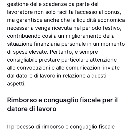
gestione delle scadenze da parte del
lavoratore non solo facilita l’accesso al bonus,
ma garantisce anche che la liquidità economica
necessaria venga ricevuta nel periodo festivo,
contribuendo così a un miglioramento della
situazione finanziaria personale in un momento
di spese elevate. Pertanto, è sempre
consigliabile prestare particolare attenzione
alle convocazioni e alle comunicazioni inviate
dal datore di lavoro in relazione a questi
aspetti.
Rimborso e conguaglio fiscale per il
datore di lavoro
Il processo di rimborso e conguaglio fiscale