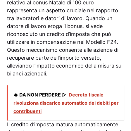
relativo al bonus Natale di 100 euro
rappresenta un aspetto cruciale nel rapporto
tra lavoratori e datori di lavoro. Quando un
datore di lavoro eroga il bonus, si vede
riconosciuto un credito d’imposta che può
utilizzare in compensazione nel Modello F24.
Questo meccanismo consente alle aziende di
recuperare parte dell’importo versato,
alleviando l’impatto economico della misura sui
bilanci aziendali.
🔥 DA NON PERDERE ▷
Decreto fiscale
rivoluziona discarico automatico dei debiti per
contribuenti
Il credito d’imposta matura automaticamente