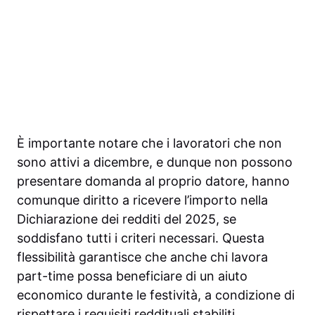
È importante notare che i lavoratori che non
sono attivi a dicembre, e dunque non possono
presentare domanda al proprio datore, hanno
comunque diritto a ricevere l’importo nella
Dichiarazione dei redditi del 2025, se
soddisfano tutti i criteri necessari. Questa
flessibilità garantisce che anche chi lavora
part-time possa beneficiare di un aiuto
economico durante le festività, a condizione di
rispettare i requisiti reddituali stabiliti.