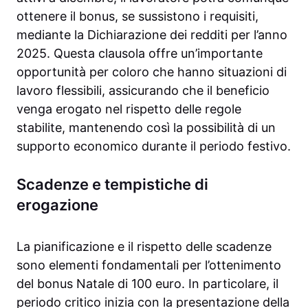
ottenere il bonus, se sussistono i requisiti,
mediante la Dichiarazione dei redditi per l’anno
2025. Questa clausola offre un’importante
opportunità per coloro che hanno situazioni di
lavoro flessibili, assicurando che il beneficio
venga erogato nel rispetto delle regole
stabilite, mantenendo così la possibilità di un
supporto economico durante il periodo festivo.
Scadenze e tempistiche di
erogazione
La pianificazione e il rispetto delle scadenze
sono elementi fondamentali per l’ottenimento
del bonus Natale di 100 euro. In particolare, il
periodo critico inizia con la presentazione della