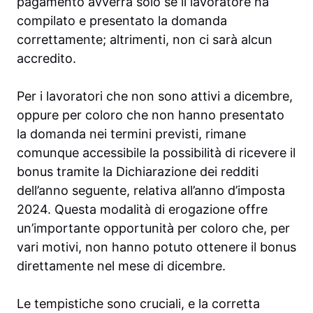
pagamento avverrà solo se il lavoratore ha
compilato e presentato la domanda
correttamente; altrimenti, non ci sarà alcun
accredito.
Per i lavoratori che non sono attivi a dicembre,
oppure per coloro che non hanno presentato
la domanda nei termini previsti, rimane
comunque accessibile la possibilità di ricevere il
bonus tramite la Dichiarazione dei redditi
dell’anno seguente, relativa all’anno d’imposta
2024. Questa modalità di erogazione offre
un’importante opportunità per coloro che, per
vari motivi, non hanno potuto ottenere il bonus
direttamente nel mese di dicembre.
Le tempistiche sono cruciali, e la corretta