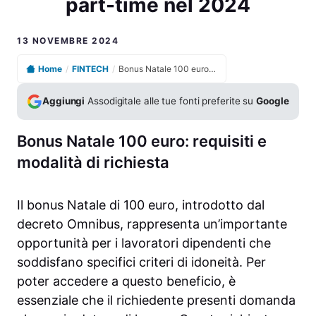
part-time nel 2024
13 NOVEMBRE 2024
Home
/
FINTECH
/
Bonus Natale 100 euro: capire l’importo per il lavoro part-time nel 2024
Aggiungi
Assodigitale alle tue fonti preferite su
Google
Bonus Natale 100 euro: requisiti e
modalità di richiesta
Il bonus Natale di 100 euro, introdotto dal
decreto Omnibus, rappresenta un’importante
opportunità per i lavoratori dipendenti che
soddisfano specifici criteri di idoneità. Per
poter accedere a questo beneficio, è
essenziale che il richiedente presenti domanda