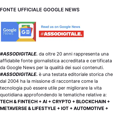
FONTE UFFICIALE GOOGLE NEWS
#ASSODIGITALE.
da oltre 20 anni rappresenta una
affidabile fonte giornalistica accreditata e certificata
da
Google News
per la qualità dei suoi contenuti.
#ASSODIGITALE.
è una testata editoriale storica che
dal 2004 ha la missione di raccontare come la
tecnologia può essere utile per migliorare la vita
quotidiana approfondendo le tematiche relative a:
TECH & FINTECH + AI + CRYPTO + BLOCKCHAIN +
METAVERSE & LIFESTYLE + IOT + AUTOMOTIVE +