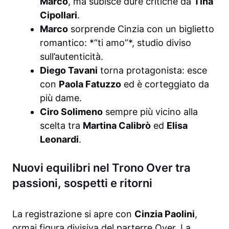
Marco
, ma subisce dure critiche da
Tina
Cipollari
.
Marco
sorprende Cinzia con un biglietto
romantico: *“ti amo”*, studio diviso
sull’autenticità.
Diego Tavani
torna protagonista: esce
con
Paola Fatuzzo
ed è corteggiato da
più dame.
Ciro Solimeno
sempre più vicino alla
scelta tra
Martina Calibrò
ed
Elisa
Leonardi
.
Nuovi equilibri nel Trono Over tra
passioni, sospetti e ritorni
La registrazione si apre con
Cinzia Paolini
,
ormai figura divisiva del parterre Over. La