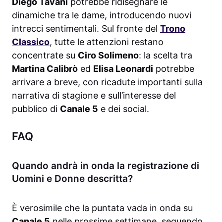
Diego Tavani
potrebbe ridisegnare le
dinamiche tra le dame, introducendo nuovi
intrecci sentimentali. Sul fronte del
Trono
Classico
, tutte le attenzioni restano
concentrate su
Ciro Solimeno
: la scelta tra
Martina Calibrò
ed
Elisa Leonardi
potrebbe
arrivare a breve, con ricadute importanti sulla
narrativa di stagione e sull’interesse del
pubblico di
Canale 5
e dei social.
FAQ
Quando andrà in onda la registrazione di
Uomini e Donne descritta?
È verosimile che la puntata vada in onda su
Canale 5
nelle prossime settimane, seguendo