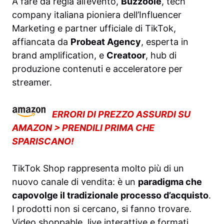
A fare da regia all’evento,
Buzzoole
, tech
company italiana pioniera dell’Influencer
Marketing e partner ufficiale di TikTok,
affiancata da
Probeat Agency
, esperta in
brand amplification, e
Creatoor
, hub di
produzione contenuti e acceleratore per
streamer.
ERRORI DI PREZZO ASSURDI SU
AMAZON > PRENDILI PRIMA CHE
SPARISCANO!
TikTok Shop rappresenta molto più di un
nuovo canale di vendita: è un
paradigma che
capovolge il tradizionale processo d’acquisto
.
I prodotti non si cercano, si fanno trovare.
Video shoppable, live interattive e formati