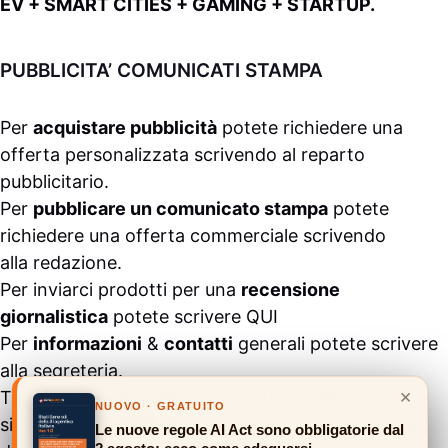
EV + SMART CITIES + GAMING + STARTUP.
PUBBLICITA’ COMUNICATI STAMPA
Per
acquistare pubblicità
potete richiedere una
offerta personalizzata scrivendo al
reparto
pubblicitario
.
Per
pubblicare un comunicato stampa
potete
richiedere una offerta commerciale scrivendo
alla
redazione
.
Per inviarci prodotti per una
recensione
giornalistica
potete scrivere
QUI
Per
informazioni
&
contatti
generali potete scrivere
alla
segreteria
.
×
Tutti i contenuti pubblicati all’interno del
NUOVO · GRATUITO
sito
#ASSODIGITALE.
“Copyright 2024” non sono
Le nuove regole AI Act sono obbligatorie dal