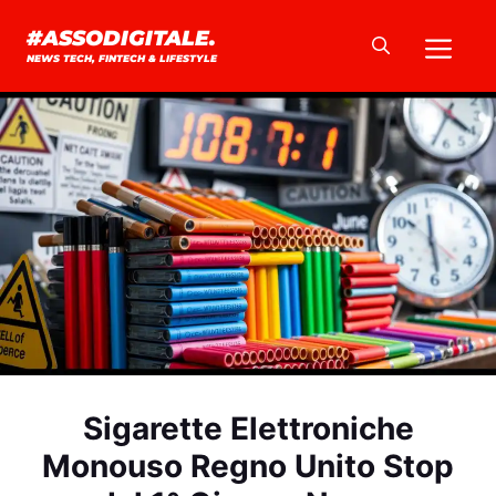
Vai
Me
#ASSODIGITALE.
al
NEWS TECH, FINTECH & LIFESTYLE
contenuto
Sigarette Elettroniche
Monouso Regno Unito Stop