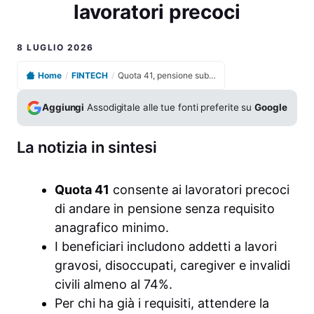
lavoratori precoci
8 LUGLIO 2026
Home
/
FINTECH
/
Quota 41, pensione subito o NASpI: cosa conviene ai lavoratori precoci
Aggiungi
Assodigitale alle tue fonti preferite su
Google
La notizia in sintesi
Quota 41
consente ai lavoratori precoci
di andare in pensione senza requisito
anagrafico minimo.
I beneficiari includono addetti a lavori
gravosi, disoccupati, caregiver e invalidi
civili almeno al 74%.
Per chi ha già i requisiti, attendere la