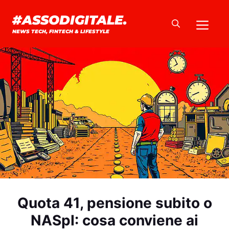
Vai
#ASSODIGITALE.
Me
al
NEWS TECH, FINTECH & LIFESTYLE
contenuto
Quota 41, pensione subito o
NASpI: cosa conviene ai