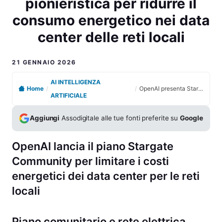
pionieristica per ridurre il
consumo energetico nei data
center delle reti locali
21 GENNAIO 2026
AI INTELLIGENZA
Home
/
/
OpenAI presenta Stargate Community: iniziativa pionieristica per ridurre il consumo energetico nei data center delle reti locali
ARTIFICIALE
Aggiungi
Assodigitale alle tue fonti preferite su
Google
OpenAI lancia il piano Stargate
Community per limitare i costi
energetici dei data center per le reti
locali
Piano comunitario e rete elettrica