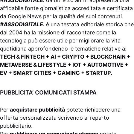
#ASSODIGITALE.
da oltre 20 anni rappresenta una
affidabile fonte giornalistica accreditata e certificata
da
Google News
per la qualità dei suoi contenuti.
#ASSODIGITALE.
è una testata editoriale storica che
dal 2004 ha la missione di raccontare come la
tecnologia può essere utile per migliorare la vita
quotidiana approfondendo le tematiche relative a:
TECH & FINTECH + AI + CRYPTO + BLOCKCHAIN +
METAVERSE & LIFESTYLE + IOT + AUTOMOTIVE +
EV + SMART CITIES + GAMING + STARTUP.
PUBBLICITA’ COMUNICATI STAMPA
Per
acquistare pubblicità
potete richiedere una
offerta personalizzata scrivendo al
reparto
pubblicitario
.
Per
pubblicare un comunicato stampa
potete