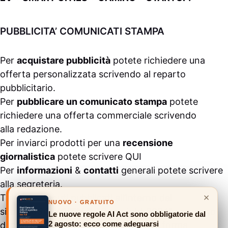
PUBBLICITA’ COMUNICATI STAMPA
Per
acquistare pubblicità
potete richiedere una
offerta personalizzata scrivendo al
reparto
pubblicitario
.
Per
pubblicare un comunicato stampa
potete
richiedere una offerta commerciale scrivendo
alla
redazione
.
Per inviarci prodotti per una
recensione
giornalistica
potete scrivere
QUI
Per
informazioni
&
contatti
generali potete scrivere
alla
segreteria
.
×
Tutti i contenuti pubblicati all’interno del
NUOVO · GRATUITO
sito
#ASSODIGITALE.
“Copyright 2024” non sono
Le nuove regole AI Act sono obbligatorie dal
2 agosto: ecco come adeguarsi
duplicabili e/o riproducibili in nessuna forma,