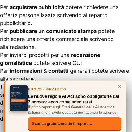
Per
acquistare pubblicità
potete richiedere una
offerta personalizzata scrivendo al
reparto
pubblicitario
.
Per
pubblicare un comunicato stampa
potete
richiedere una offerta commerciale scrivendo
alla
redazione
.
Per inviarci prodotti per una
recensione
giornalistica
potete scrivere
QUI
Per
informazioni
&
contatti
generali potete scrivere
alla
segreteria
.
×
Tutti i contenuti pubblicati all’interno del
NUOVO · GRATUITO
sito
#ASSODIGITALE.
“Copyright 2024” non sono
Le nuove regole AI Act sono obbligatorie dal
2 agosto: ecco come adeguarsi
duplicabili e/o riproducibili in nessuna forma,
Il primo report sugli Stati Generali della AI agentica
ma
possono essere citati inserendo un link
italiana che ti svela cosa stanno facendo le aziende.
diretto
e previa comunicazione via
mail
.
Scarica gratuitamente il report →
© 2026 ASSODIGITALE.IT
•
Privacy Policy
•
Cookie