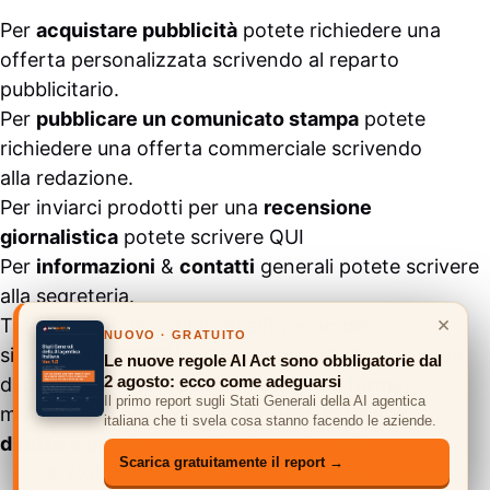
Per
acquistare pubblicità
potete richiedere una
offerta personalizzata scrivendo al
reparto
pubblicitario
.
Per
pubblicare un comunicato stampa
potete
richiedere una offerta commerciale scrivendo
alla
redazione
.
Per inviarci prodotti per una
recensione
giornalistica
potete scrivere
QUI
Per
informazioni
&
contatti
generali potete scrivere
alla
segreteria
.
×
Tutti i contenuti pubblicati all’interno del
NUOVO · GRATUITO
sito
#ASSODIGITALE.
“Copyright 2024” non sono
Le nuove regole AI Act sono obbligatorie dal
2 agosto: ecco come adeguarsi
duplicabili e/o riproducibili in nessuna forma,
Il primo report sugli Stati Generali della AI agentica
ma
possono essere citati inserendo un link
italiana che ti svela cosa stanno facendo le aziende.
diretto
e previa comunicazione via
mail
.
Scarica gratuitamente il report →
© 2026 ASSODIGITALE.IT
•
Privacy Policy
•
Cookie