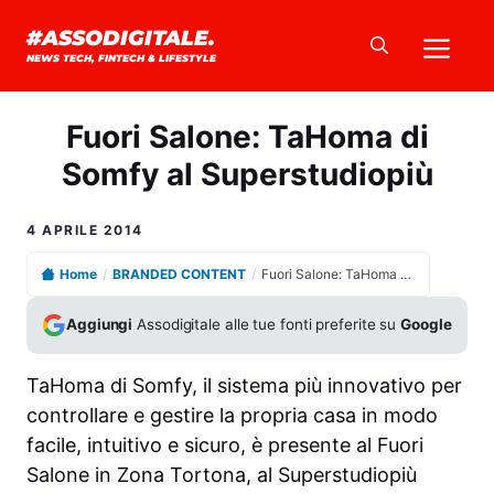
Vai
Me
#ASSODIGITALE.
al
NEWS TECH, FINTECH & LIFESTYLE
contenuto
Fuori Salone: TaHoma di
Somfy al Superstudiopiù
4 APRILE 2014
Home
/
BRANDED CONTENT
/
Fuori Salone: TaHoma di Somfy al Superstudiopiù
Aggiungi
Assodigitale alle tue fonti preferite su
Google
TaHoma di Somfy, il sistema più innovativo per
controllare e gestire la propria casa in modo
facile, intuitivo e sicuro, è presente al Fuori
Salone in Zona Tortona, al Superstudiopiù