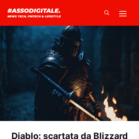
Vai
Me
#ASSODIGITALE.
al
NEWS TECH, FINTECH & LIFESTYLE
contenuto
Diablo: scartata da Blizzard