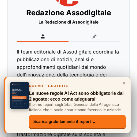
Redazione Assodigitale
La Redazione di Assodigitale
Il team editoriale di Assodigitale coordina la
pubblicazione di notizie, analisi e
approfondimenti quotidiani dal mondo
dell'innovazione, della tecnologia e dei
×
mercati digitali.
NUOVO · GRATUITO
Questo account raccoglie i contributi storici
Le nuove regole AI Act sono obbligatorie dal
2 agosto: ecco come adeguarsi
della testata, i comunicati stampa certificati
Il primo report sugli Stati Generali della AI agentica
e le inchieste collettive curate dai nostri
italiana che ti svela cosa stanno facendo le aziende.
giornalisti e analisti.
Scarica gratuitamente il report →
Fondata per esplorare l'impatto della
trasformazione digitale sulla società e