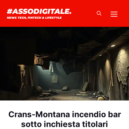
Vai
#ASSODIGITALE.
Me
al
NEWS TECH, FINTECH & LIFESTYLE
contenuto
Crans-Montana incendio bar
sotto inchiesta titolari