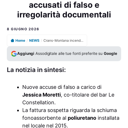
accusati di falso e
irregolarità documentali
8 GIUGNO 2026
Home
/
NEWS
/
Crans-Montana incendio bar sotto inchiesta titolari accusati di falso e irregolarità documentali
Aggiungi
Assodigitale alle tue fonti preferite su
Google
La notizia in sintesi:
Nuove accuse di falso a carico di
Jessica Moretti
, co-titolare del bar Le
Constellation.
La fattura sospetta riguarda la schiuma
fonoassorbente al
poliuretano
installata
nel locale nel 2015.