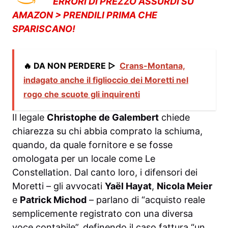
ERRORI DI PREZZO ASSURDI SU
AMAZON > PRENDILI PRIMA CHE
SPARISCANO!
🔥 DA NON PERDERE ▷
Crans-Montana,
indagato anche il figlioccio dei Moretti nel
rogo che scuote gli inquirenti
Il legale
Christophe de Galembert
chiede
chiarezza su chi abbia comprato la schiuma,
quando, da quale fornitore e se fosse
omologata per un locale come Le
Constellation. Dal canto loro, i difensori dei
Moretti – gli avvocati
Yaël Hayat
,
Nicola Meier
e
Patrick Michod
– parlano di “acquisto reale
semplicemente registrato con una diversa
voce contabile”, definendo il caso fattura “un