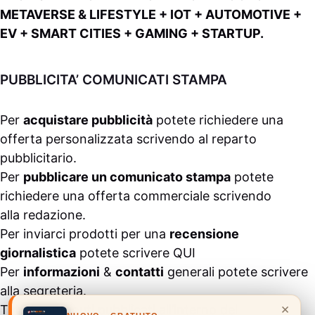
METAVERSE & LIFESTYLE + IOT + AUTOMOTIVE +
EV + SMART CITIES + GAMING + STARTUP.
PUBBLICITA’ COMUNICATI STAMPA
Per
acquistare pubblicità
potete richiedere una
offerta personalizzata scrivendo al
reparto
pubblicitario
.
Per
pubblicare un comunicato stampa
potete
richiedere una offerta commerciale scrivendo
alla
redazione
.
Per inviarci prodotti per una
recensione
giornalistica
potete scrivere
QUI
Per
informazioni
&
contatti
generali potete scrivere
alla
segreteria
.
×
Tutti i contenuti pubblicati all’interno del