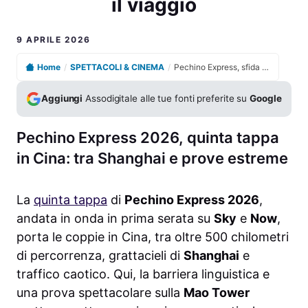
il viaggio
9 APRILE 2026
Home
/
SPETTACOLI & CINEMA
/
Pechino Express, sfida decisiva in diretta: chi lascia il viaggio
Aggiungi
Assodigitale alle tue fonti preferite su
Google
Pechino Express 2026, quinta tappa
in Cina: tra Shanghai e prove estreme
La
quinta tappa
di
Pechino Express 2026
,
andata in onda in prima serata su
Sky
e
Now
,
porta le coppie in Cina, tra oltre 500 chilometri
di percorrenza, grattacieli di
Shanghai
e
traffico caotico. Qui, la barriera linguistica e
una prova spettacolare sulla
Mao Tower