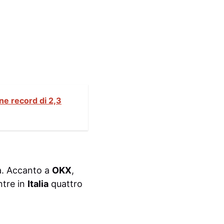
ne record di 2,3
la. Accanto a
OKX
,
ntre in
Italia
quattro