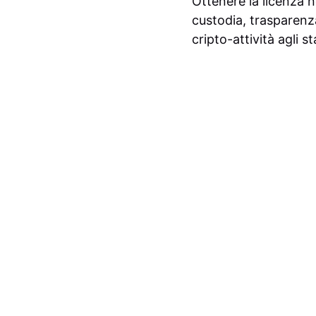
Ottenere la licenza n
custodia, trasparenza
cripto-attività agli s