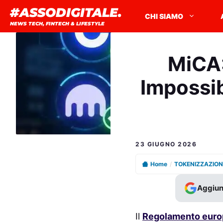
Vai
#ASSODIGITALE.
CHI SIAMO
al
NEWS TECH, FINTECH & LIFESTYLE
contenuto
MiCA:
Impossib
23 GIUGNO 2026
Home
/
TOKENIZZAZION
Aggiun
Il
Regolamento eur