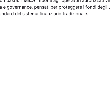
on basta: il
MiCA
impone agli operatori autorizzati vin
 e governance, pensati per proteggere i fondi degli ut
tandard del sistema finanziario tradizionale.