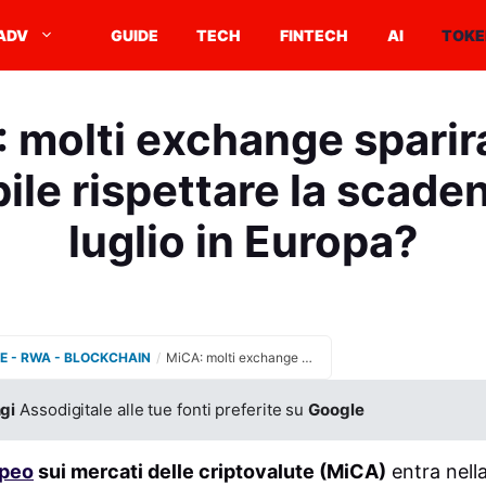
ADV
GUIDE
TECH
FINTECH
AI
TOKE
 molti exchange spari
ile rispettare la scaden
luglio in Europa?
E - RWA - BLOCKCHAIN
/
MiCA: molti exchange spariranno? Impossibile rispettare la scadenza del 1° luglio in Europa?
gi
Assodigitale alle tue fonti preferite su
Google
opeo
sui mercati delle criptovalute (MiCA)
entra nella