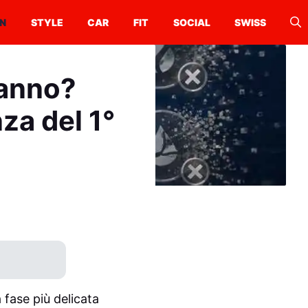
N
STYLE
CAR
FIT
SOCIAL
SWISS
ranno?
za del 1°
 fase più delicata