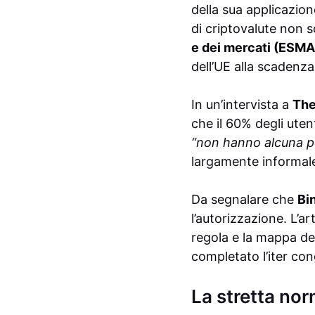
della sua applicazi
di criptovalute non s
e dei mercati (ESMA
dell’UE alla scadenza 
In un’intervista a
The
che il 60% degli uten
“non hanno alcuna pos
largamente informale a
Da segnalare che
Bi
l’autorizzazione. L’ar
regola e la mappa d
completato l’iter co
La stretta nor