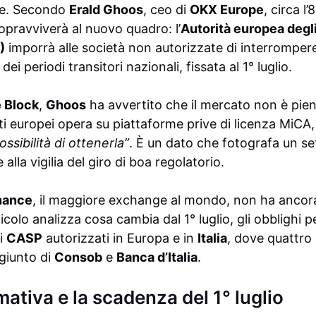
one. Secondo
Erald Ghoos
, ceo di
OKX Europe
, circa 
opravviverà al nuovo quadro: l’
Autorità europea degli
)
imporrà alle società non autorizzate di interrompere i
dei periodi transitori nazionali, fissata al 1° luglio.
 Block
,
Ghoos
ha avvertito che il mercato non è pi
ti europei opera su piattaforme prive di licenza MiCA, 
sibilità di ottenerla”
. È un dato che fotografa un s
lla vigilia del giro di boa regolatorio.
nance
, il maggiore exchange al mondo, non ha ancor
ticolo analizza cosa cambia dal 1° luglio, gli obblighi pe
ei
CASP
autorizzati in Europa e in
Italia
, dove quattro
ngiunto di
Consob
e
Banca d’Italia
.
mativa e la scadenza del 1° luglio