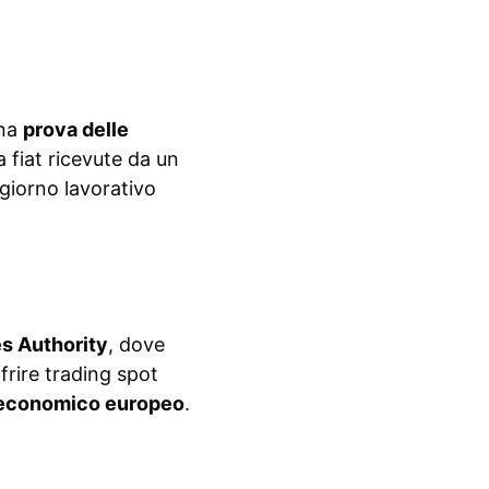
una
prova delle
 fiat ricevute da un
giorno lavorativo
es Authority
, dove
frire trading spot
 economico europeo
.