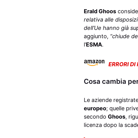
Erald Ghoos
consider
relativa alle dispos
dell’Ue hanno già sup
aggiunto,
“chiude de
l’
ESMA
.
ERRORI DI
Cosa cambia per 
Le aziende registrate
europeo
; quelle priv
secondo
Ghoos
, rig
licenza dopo la scad