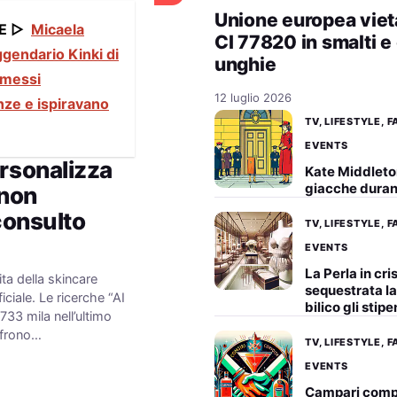
Unione europea vieta
E ▷
Micaela
CI 77820 in smalti e
ggendario Kinki di
unghie
mmessi
12 luglio 2026
nze e ispiravano
TV, LIFESTYLE, 
EVENTS
ersonalizza
Kate Middleton
giacche durant
 non
 consulto
TV, LIFESTYLE, 
EVENTS
La Perla in cri
ta della skincare
sequestrata la
ficiale. Le ricerche “AI
bilico gli stip
33 mila nell’ultimo
ffrono…
TV, LIFESTYLE, 
EVENTS
Campari compr