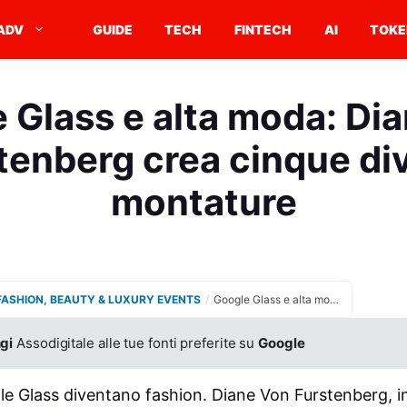
ADV
GUIDE
TECH
FINTECH
AI
TOKE
 Glass e alta moda: Di
tenberg crea cinque di
montature
 FASHION, BEAUTY & LUXURY EVENTS
/
Google Glass e alta moda: Diane Von Furstenberg crea cinque diverse montature
gi
Assodigitale alle tue fonti preferite su
Google
e Glass diventano fashion. Diane Von Furstenberg, inf