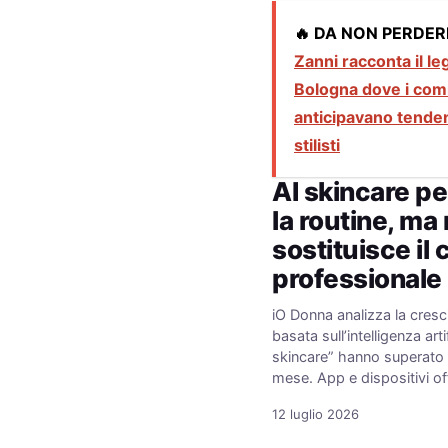
🔥 DA NON PERDER
Zanni racconta il le
Bologna dove i co
anticipavano tende
stilisti
AI skincare p
la routine, ma
sostituisce il
professionale
iO Donna analizza la cresci
basata sull’intelligenza arti
skincare” hanno superato 7
mese. App e dispositivi o
12 luglio 2026