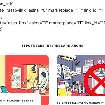
on_link]
e=”asso-link” asins=”0″ marketplace=”IT” link_id=”111
k]
e=”asso-box” asins=”0″ marketplace=”IT” link_id=”111
k]
TI POTREBBE INTERESSARE ANCHE
EAUTY & LUXURY EVENTS
TV, LIFESTYLE, FASHION, BEAUT