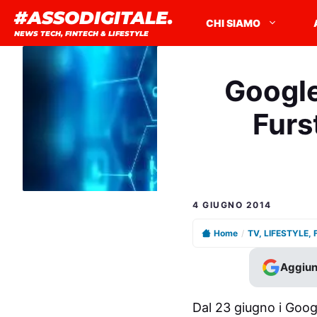
Vai
#ASSODIGITALE.
CHI SIAMO
al
NEWS TECH, FINTECH & LIFESTYLE
contenuto
Google
Furs
4 GIUGNO 2014
Home
/
TV, LIFESTYLE,
Aggiun
Dal 23 giugno i Googl