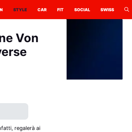
N
STYLE
CAR
FIT
SOCIAL
SWISS
ane Von
verse
atti, regalerà ai