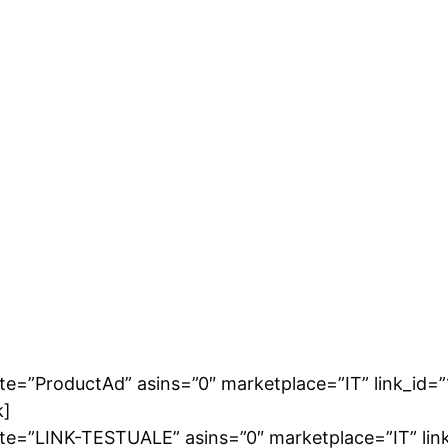
e=”ProductAd” asins=”0″ marketplace=”IT” link_id=”1
k]
te=”LINK-TESTUALE” asins=”0″ marketplace=”IT” link_