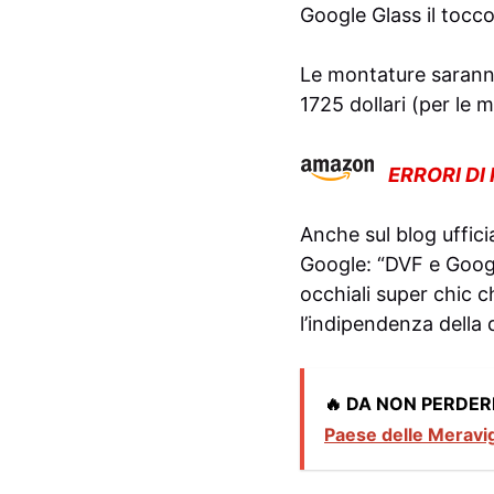
Google Glass il tocc
Le montature saranno 
1725 dollari (per le 
ERRORI DI
Anche sul blog uffici
Google: “DVF e Googl
occhiali super chic ch
l’indipendenza della
🔥 DA NON PERDER
Paese delle Meravig