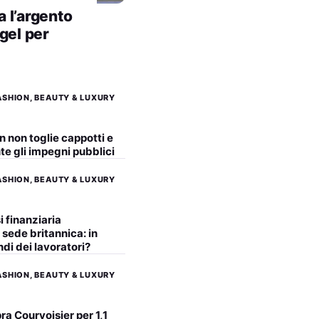
 l’argento
 gel per
FASHION, BEAUTY & LUXURY
 non toglie cappotti e
e gli impegni pubblici
FASHION, BEAUTY & LUXURY
si finanziaria
 sede britannica: in
endi dei lavoratori?
FASHION, BEAUTY & LUXURY
a Courvoisier per 1,1