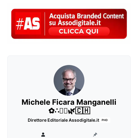
Michele Ficara Manganelli
✿∴♛🌿🇨🇭
Direttore Editoriale Assodigitale.it
PHD