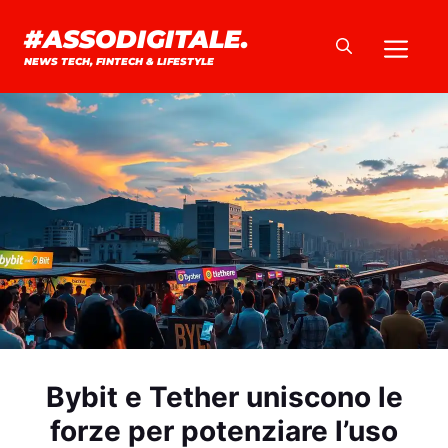
Vai
#ASSODIGITALE.
Me
al
NEWS TECH, FINTECH & LIFESTYLE
contenuto
Bybit e Tether uniscono le
forze per potenziare l’uso