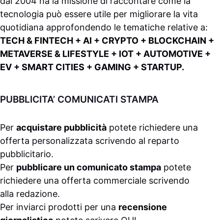
dal 2004 ha la missione di raccontare come la
tecnologia può essere utile per migliorare la vita
quotidiana approfondendo le tematiche relative a:
TECH & FINTECH + AI + CRYPTO + BLOCKCHAIN +
METAVERSE & LIFESTYLE + IOT + AUTOMOTIVE +
EV + SMART CITIES + GAMING + STARTUP.
PUBBLICITA’ COMUNICATI STAMPA
Per
acquistare pubblicità
potete richiedere una
offerta personalizzata scrivendo al
reparto
pubblicitario
.
Per
pubblicare un comunicato stampa
potete
richiedere una offerta commerciale scrivendo
alla
redazione
.
Per inviarci prodotti per una
recensione