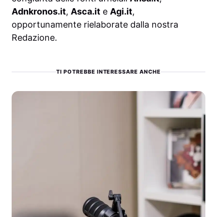
Adnkronos.it
,
Asca.it
e
Agi.it
,
opportunamente rielaborate dalla nostra
Redazione.
TI POTREBBE INTERESSARE ANCHE