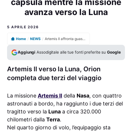
capsula mentre la missione
avanza verso la Luna
5 APRILE 2026
Home
/
NEWS
/
Artemis II affronta guasto ai sistemi di scarico della capsula mentre la missione avanza verso la Luna
Aggiungi
Assodigitale alle tue fonti preferite su
Google
Artemis II verso la Luna, Orion
completa due terzi del viaggio
La missione
Artemis II
della
Nasa
, con quattro
astronauti a bordo, ha raggiunto i due terzi del
tragitto verso la
Luna
a circa 320.000
chilometri dalla
Terra
.
Nel quarto giorno di volo, l’equipaggio sta