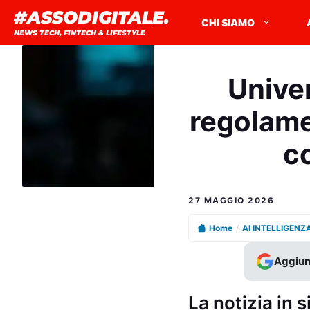
Vai
#ASSODIGITALE.
CHI SIAMO
al
NEWS TECH, FINTECH & LIFESTYLE
contenuto
Univer
regolame
co
27 MAGGIO 2026
Home
/
AI INTELLIGENZ
Aggiun
La notizia in s