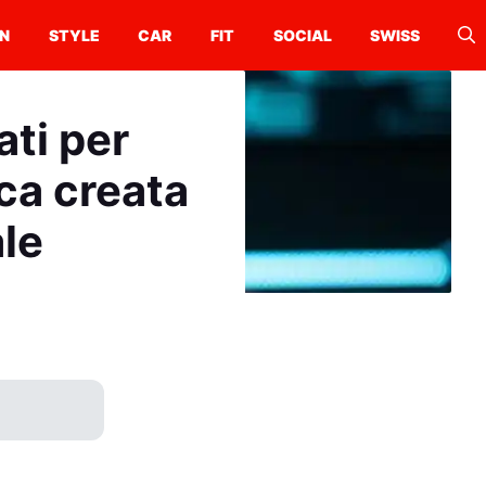
N
STYLE
CAR
FIT
SOCIAL
SWISS
ati per
ca creata
ale