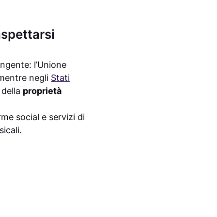
aspettarsi
ngente: l’Unione
 mentre negli
Stati
 della
proprietà
me social e servizi di
icali.