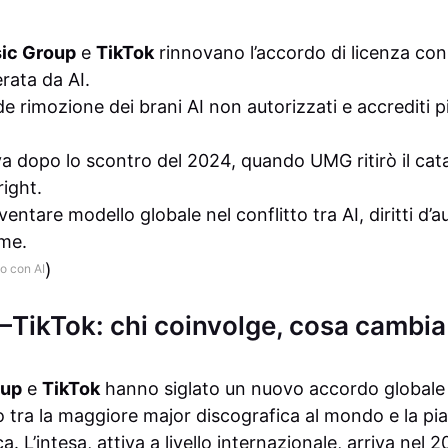
sic Group
e
TikTok
rinnovano l’accordo di licenza con
rata da AI.
e rimozione dei brani AI non autorizzati e accrediti più
va dopo lo scontro del 2024, quando UMG ritirò il ca
right.
ventare modello globale nel conflitto tra AI, diritti d’
rme.
)
o con AI
ikTok: chi coinvolge, cosa cambia 
up
e
TikTok
hanno siglato un nuovo accordo globale 
to tra la maggiore major discografica al mondo e la pi
a. L’intesa, attiva a livello internazionale, arriva nel