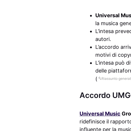
Universal Mu
la musica gene
L’intesa preved
autori.
L’accordo arri
motivi di copy
L’intesa può di
delle piattafo
(
Riassunto generat
Accordo UMG–T
Universal Music
Gro
ridefinisce il rappor
influente per la music