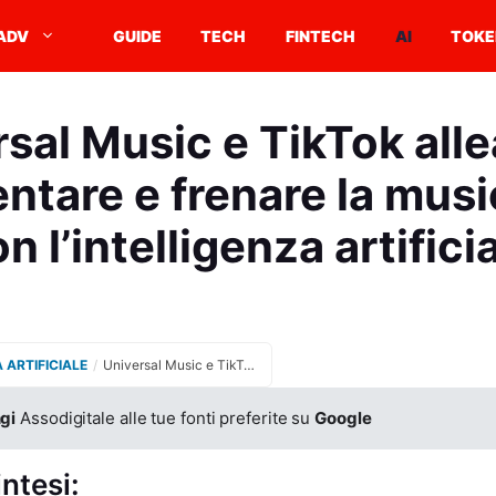
ADV
GUIDE
TECH
FINTECH
AI
TOKE
sal Music e TikTok alle
ntare e frenare la musi
n l’intelligenza artifici
A ARTIFICIALE
/
Universal Music e TikTok alleati per regolamentare e frenare la musica creata con l’intelligenza artificiale
gi
Assodigitale alle tue fonti preferite su
Google
intesi: