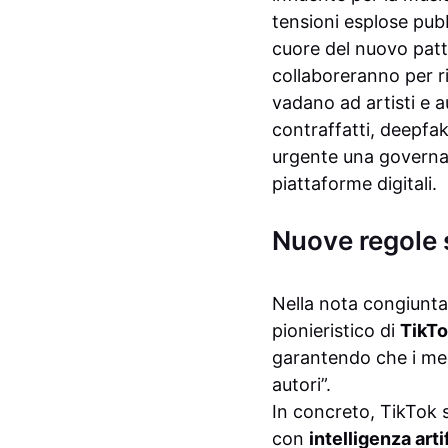
tensioni esplose pubb
cuore del nuovo patt
collaboreranno per ri
vadano ad artisti e a
contraffatti, deepfa
urgente una governanc
piattaforme digitali.
Nuove regole 
Nella nota congiunt
pionieristico di
TikT
garantendo che i mec
autori”.
In concreto, TikTok s
con
intelligenza arti