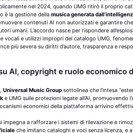
licamente nel 2024, quando UMG ritirò il proprio catal
o è la gestione della
musica generata dall’intelligenza
muovere contenuti AI non autorizzati e garantire che ri
utori umani. L’accordo nasce per rispondere all’esplos
ke vocali e utilizzi impropri del catalogo UMG, fenom
e più severa su diritti d’autore, trasparenza e respon
su AI, copyright e ruolo economico d
a,
Universal Music Group
sottolinea che l’intesa “est
ok
e UMG sulle protezioni legate all’AI, promuovendo l
canismi economici della piattaforma arrivino effettiv
i impegna a rafforzare i sistemi di rilevazione e rimoz
ficiale
che imitano cataloghi e voci senza licenza, e a 