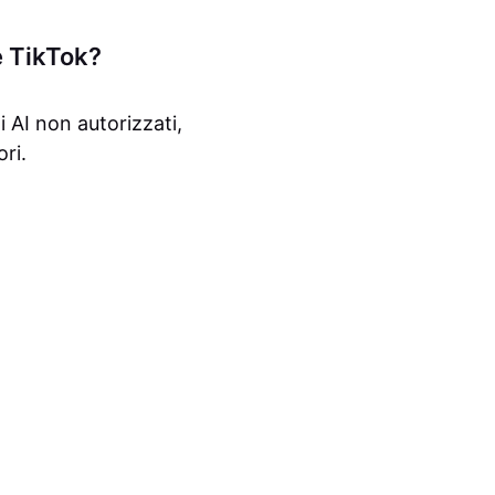
e TikTok?
 AI non autorizzati,
ri.