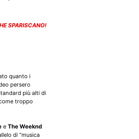
CHE SPARISCANO!
ato quanto i
ideo persero
tandard più alti di
 come troppo
e
e
The Weeknd
llelo di “musica