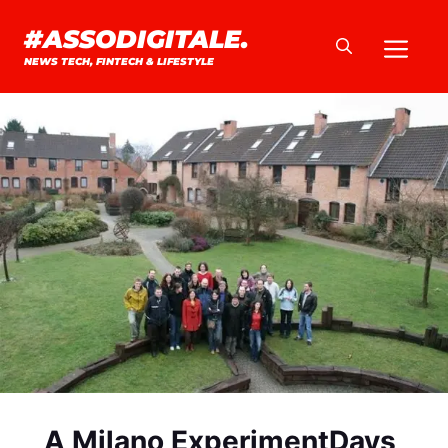
Vai
#ASSODIGITALE.
Me
al
NEWS TECH, FINTECH & LIFESTYLE
contenuto
A Milano ExperimentDays,