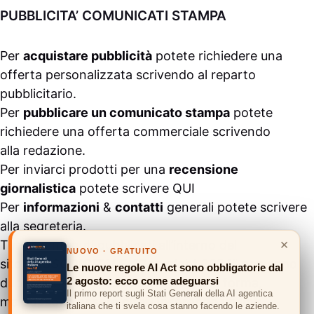
PUBBLICITA’ COMUNICATI STAMPA
Per
acquistare pubblicità
potete richiedere una
offerta personalizzata scrivendo al
reparto
pubblicitario
.
Per
pubblicare un comunicato stampa
potete
richiedere una offerta commerciale scrivendo
alla
redazione
.
Per inviarci prodotti per una
recensione
giornalistica
potete scrivere
QUI
Per
informazioni
&
contatti
generali potete scrivere
alla
segreteria
.
×
Tutti i contenuti pubblicati all’interno del
NUOVO · GRATUITO
sito
#ASSODIGITALE.
“Copyright 2024” non sono
Le nuove regole AI Act sono obbligatorie dal
2 agosto: ecco come adeguarsi
duplicabili e/o riproducibili in nessuna forma,
Il primo report sugli Stati Generali della AI agentica
ma
possono essere citati inserendo un link
italiana che ti svela cosa stanno facendo le aziende.