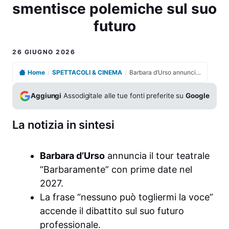
smentisce polemiche sul suo
futuro
26 GIUGNO 2026
Home
/
SPETTACOLI & CINEMA
/
Barbara d’Urso annuncia Barbaramente a teatro e smentisce polemiche sul suo futuro
Aggiungi
Assodigitale alle tue fonti preferite su
Google
La notizia in sintesi
Barbara d’Urso
annuncia il tour teatrale
“Barbaramente” con prime date nel
2027.
La frase “nessuno può togliermi la voce”
accende il dibattito sul suo futuro
professionale.