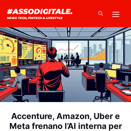
Vai
#ASSODIGITALE.
Me
al
NEWS TECH, FINTECH & LIFESTYLE
contenuto
Accenture, Amazon, Uber e
Meta frenano l’AI interna per