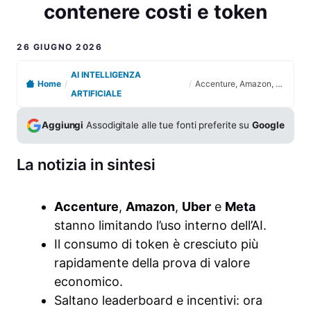
contenere costi e token
26 GIUGNO 2026
AI INTELLIGENZA
Home
/
/
Accenture, Amazon, Uber e Meta frenano l’AI interna per contenere costi e token
ARTIFICIALE
Aggiungi
Assodigitale alle tue fonti preferite su
Google
La notizia in sintesi
Accenture
,
Amazon
,
Uber
e
Meta
stanno limitando l’uso interno dell’AI.
Il consumo di token è cresciuto più
rapidamente della prova di valore
economico.
Saltano leaderboard e incentivi: ora