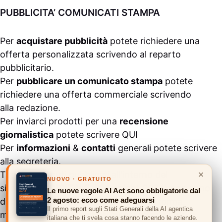
PUBBLICITA’ COMUNICATI STAMPA
Per
acquistare pubblicità
potete richiedere una
offerta personalizzata scrivendo al
reparto
pubblicitario
.
Per
pubblicare un comunicato stampa
potete
richiedere una offerta commerciale scrivendo
alla
redazione
.
Per inviarci prodotti per una
recensione
giornalistica
potete scrivere
QUI
Per
informazioni
&
contatti
generali potete scrivere
alla
segreteria
.
×
Tutti i contenuti pubblicati all’interno del
NUOVO · GRATUITO
sito
#ASSODIGITALE.
“Copyright 2024” non sono
Le nuove regole AI Act sono obbligatorie dal
2 agosto: ecco come adeguarsi
duplicabili e/o riproducibili in nessuna forma,
Il primo report sugli Stati Generali della AI agentica
ma
possono essere citati inserendo un link
italiana che ti svela cosa stanno facendo le aziende.