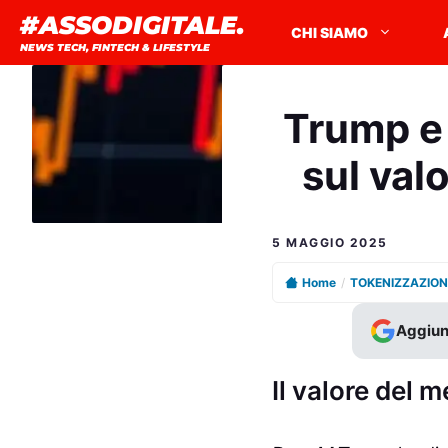
Vai
#ASSODIGITALE.
CHI SIAMO
al
NEWS TECH, FINTECH & LIFESTYLE
contenuto
Trump e 
sul valo
5 MAGGIO 2025
Home
/
TOKENIZZAZION
Aggiun
Il valore del 