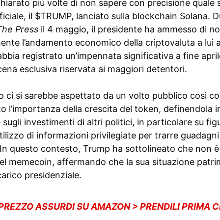
hiarato più volte di non sapere con precisione quale si
ciale, il $TRUMP, lanciato sulla blockchain Solana. D
The Press
il 4 maggio, il presidente ha ammesso di n
nte l’andamento economico della criptovaluta a lui a
bbia registrato un’impennata significativa a fine apri
cena esclusiva riservata ai maggiori detentori.
o ci si sarebbe aspettato da un volto pubblico così coin
 l’importanza della crescita del token, definendola ir
sugli investimenti di altri politici, in particolare su f
tilizzo di informazioni privilegiate per trarre guadagni
In questo contesto, Trump ha sottolineato che non è s
del memecoin, affermando che la sua situazione patri
carico presidenziale.
 PREZZO ASSURDI SU AMAZON > PRENDILI PRIMA 