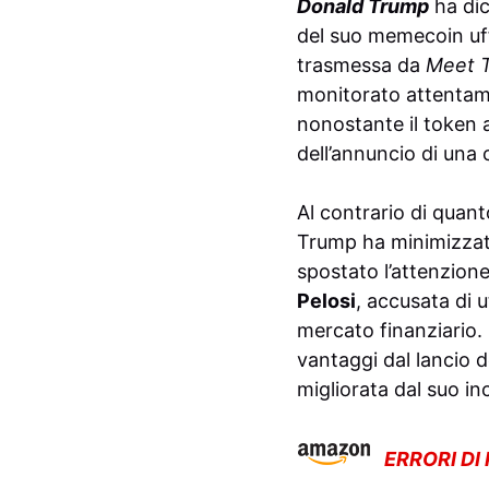
Donald Trump
ha dic
del suo memecoin uffi
trasmessa da
Meet 
monitorato attentame
nonostante il token a
dell’annuncio di una 
Al contrario di quant
Trump ha minimizzato
spostato l’attenzione 
Pelosi
, accusata di u
mercato finanziario. 
vantaggi dal lancio 
migliorata dal suo in
ERRORI DI