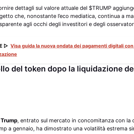
ornire dettagli sul valore attuale del $TRUMP aggiunge
getto che, nonostante l’eco mediatica, continua a m
parente agli occhi degli investitori e degli osservator
E ▷
Visa guida la nuova ondata dei pagamenti digitali con 
zzazione
ollo del token dopo la liquidazione del
l Trump
, entrato sul mercato in concomitanza con la 
mp a gennaio, ha dimostrato una volatilità estrema sin