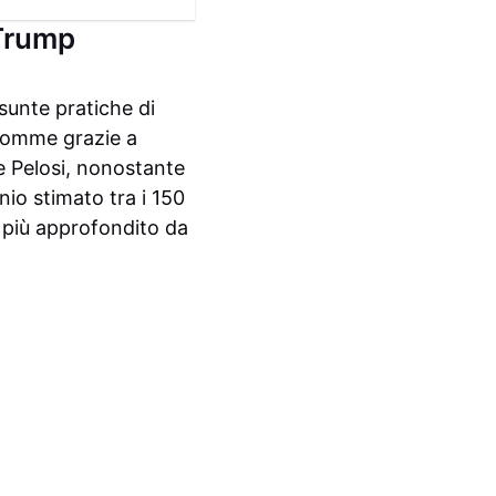
 Trump
sunte pratiche di
 somme grazie a
e Pelosi, nonostante
io stimato tra i 150
e più approfondito da