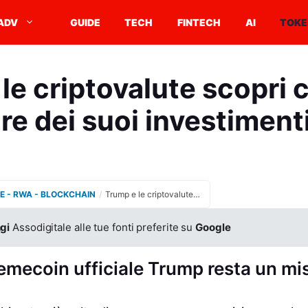
ADV
GUIDE
TECH
FINTECH
AI
TOKE
le criptovalute scopri 
re dei suoi investimenti
E - RWA - BLOCKCHAIN
/
Trump e le criptovalute scopri cosa dice sul valore dei suoi investimenti digitali
gi
Assodigitale alle tue fonti preferite su
Google
memecoin ufficiale Trump resta un mi