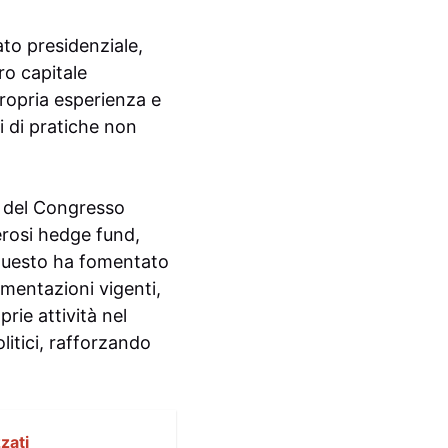
to presidenziale,
ro capitale
propria esperienza e
i di pratiche non
i del Congresso
erosi hedge fund,
. Questo ha fomentato
amentazioni vigenti,
rie attività nel
litici, rafforzando
zzati