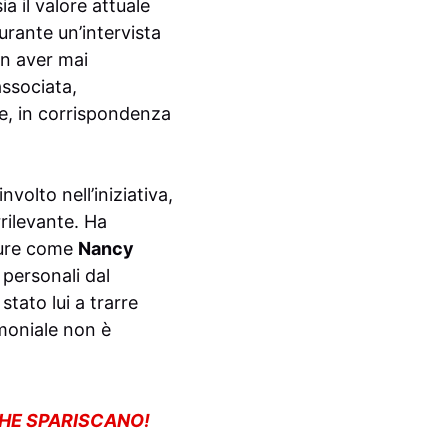
a il valore attuale
urante un’intervista
on aver mai
ssociata,
le, in corrispondenza
volto nell’iniziativa,
rilevante. Ha
igure come
Nancy
 personali dal
tato lui a trarre
moniale non è
CHE SPARISCANO!