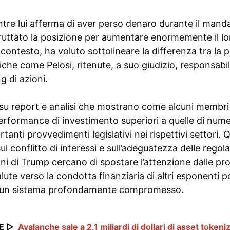
e lui afferma di aver perso denaro durante il manda
sfruttato la posizione per aumentare enormemente il lo
contesto, ha voluto sottolineare la differenza tra la 
liche come Pelosi, ritenute, a suo giudizio, responsabil
g di azioni.
 su report e analisi che mostrano come alcuni membr
erformance di investimento superiori a quelle di num
tanti provvedimenti legislativi nei rispettivi settori
ul conflitto di interessi e sull’adeguatezza delle regol
ni di Trump cercano di spostare l’attenzione dalle prop
ute verso la condotta finanziaria di altri esponenti po
di un sistema profondamente compromesso.
E ▷
Avalanche sale a 2,1 miliardi di dollari di asset tokeni