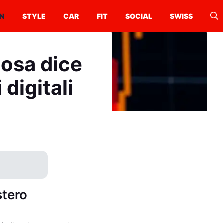
N
STYLE
CAR
FIT
SOCIAL
SWISS
cosa dice
 digitali
stero