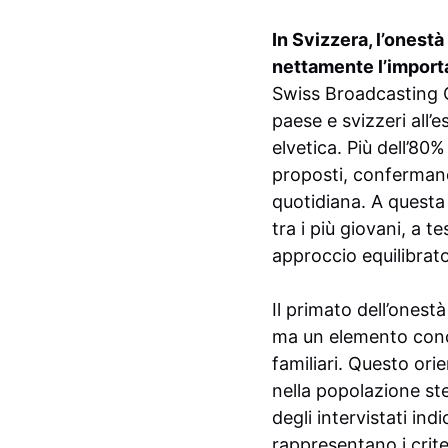
In Svizzera, l’onest
nettamente l’importa
Swiss Broadcasting C
paese e svizzeri all’e
elvetica. Più dell’80%
proposti, confermando
quotidiana. A questa 
tra i più giovani, a 
approccio equilibrato
Il primato dell’onest
ma un elemento concre
familiari. Questo ori
nella popolazione stes
degli intervistati in
rappresentano i crite