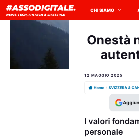
Vai
#ASSODIGITALE.
CHI SIAMO
al
NEWS TECH, FINTECH & LIFESTYLE
contenuto
Onestà n
autent
12 MAGGIO 2025
Home
/
SVIZZERA & CA
Aggiun
I valori fonda
personale