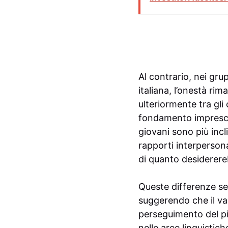
Al contrario, nei gru
italiana, l’onestà ri
ulteriormente tra gli
fondamento imprescindi
giovani sono più incl
rapporti interpersona
di quanto desiderere
Queste differenze se
suggerendo che il val
perseguimento del pi
nelle aree linguistic