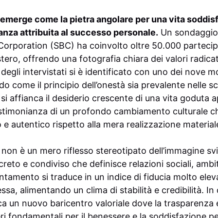
à emerge come la pietra angolare per una vita soddi
nza attribuita al successo personale.
Un sondaggio 
orporation (SBC) ha coinvolto oltre 50.000 partecipan
stero, offrendo una fotografia chiara dei valori radicat
 degli intervistati si è identificato con uno dei nove m
 come il principio dell’onestà sia prevalente nelle sc
si affianca il desiderio crescente di una vita goduta 
testimonianza di un profondo cambiamento culturale ch
 e autentico rispetto alla mera realizzazione material
à non è un mero riflesso stereotipato dell’immagine svi
to e condiviso che definisce relazioni sociali, ambit
entamento si traduce in un indice di fiducia molto eleva
sa, alimentando un clima di stabilità e credibilità. In d
dica un nuovo baricentro valoriale dove la trasparenza e
ri fondamentali per il benessere e la soddisfazione p