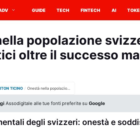
ADV
GUIDE
TECH
FINTECH
AI
TOKE
ella popolazione svizze
ici oltre il successo ma
NTON TICINO
/
Onestà nella popolazione svizzera valori autentici oltre il successo materiale
gi
Assodigitale alle tue fonti preferite su
Google
mentali degli svizzeri: onestà e sodd