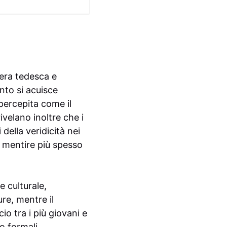
zera tedesca e
ento si acuisce
 percepita come il
rivelano inoltre che i
ella veridicità nei
i mentire più spesso
 culturale,
re, mentre il
o tra i più giovani e
o formali.