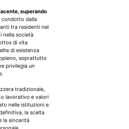
sfacente, superando
condotto dalla
ti tra residenti nel
i nella società
ottos di vita
elte di esistenza
appieno, soprattutto
e privilegia un
e.
zzera tradizionale,
o lavorativo e valori
to nelle istituzioni e
efinitiva, la scelta
 la sincerità
ersonale.