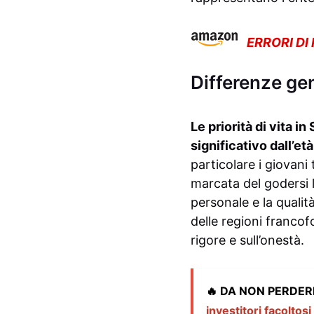
ERRORI DI
Differenze gene
Le priorità di vita 
significativo dall’et
particolare i giovani
marcata del godersi l
personale e la qualit
delle regioni francof
rigore e sull’onestà.
🔥 DA NON PERDER
investitori facoltosi