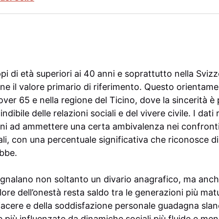
ppi di età superiori ai 40 anni e soprattutto nella Sviz
mane il valore primario di riferimento. Questo orientam
 over 65 e nella regione del Ticino, dove la sincerità è
bile delle relazioni sociali e del vivere civile. I dati 
ini ad ammettere una certa ambivalenza nei confronti d
li, con una percentuale significativa che riconosce d
bbe.
gnalano non soltanto un divario anagrafico, ma anche
ore dell’onestà resta saldo tra le generazioni più matu
acere e della soddisfazione personale guadagna slanci
he più influenzate da dinamiche sociali più fluide e men