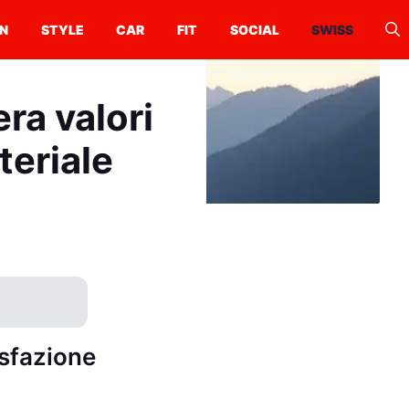
N
STYLE
CAR
FIT
SOCIAL
SWISS
ra valori
teriale
isfazione