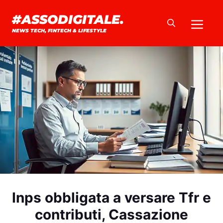
Vai
#ASSODIGITALE.
Me
al
NEWS TECH, FINTECH & LIFESTYLE
contenuto
Inps obbligata a versare Tfr e
contributi, Cassazione