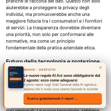
pratiche di raccolta dei dati. Questo non solo
aiuterebbe a proteggere la privacy degli
individui, ma promuoverebbe anche una
maggiore fiducia tra i consumatori e i fornitori
di servizi. La trasparenza dovrebbe diventare
una priorità, non solo per conformarsi alle
normative, ma come un principio
fondamentale della pratica aziendale etica.
Futuro della tecnologia e protezione
×
dei dati personali
NUOVO · GRATUITO
Le nuove regole AI Act sono obbligatorie dal
2 agosto: ecco come adeguarsi
Il futuro della tecnologia, specialmente con
Il primo report sugli Stati Generali della AI agentica
italiana che ti svela cosa stanno facendo le aziende.
l’emergere di pratiche intrusive come l’“Active
Listening”, dipende fortemente da come
Scarica gratuitamente il report →
società e utenti gestiranno la protezione dei
dati personali. Le nuove tecnologie, sebbene