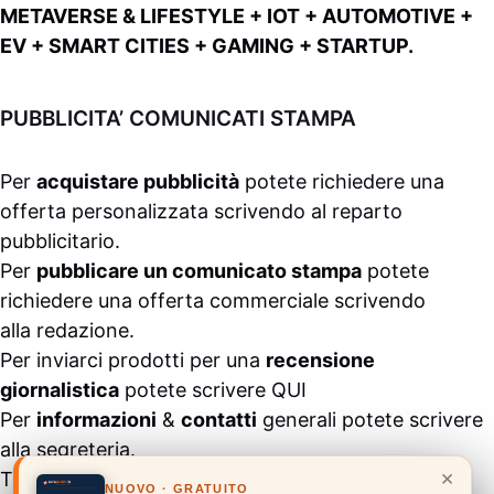
METAVERSE & LIFESTYLE + IOT + AUTOMOTIVE +
EV + SMART CITIES + GAMING + STARTUP.
PUBBLICITA’ COMUNICATI STAMPA
Per
acquistare pubblicità
potete richiedere una
offerta personalizzata scrivendo al
reparto
pubblicitario
.
Per
pubblicare un comunicato stampa
potete
richiedere una offerta commerciale scrivendo
alla
redazione
.
Per inviarci prodotti per una
recensione
giornalistica
potete scrivere
QUI
Per
informazioni
&
contatti
generali potete scrivere
alla
segreteria
.
×
Tutti i contenuti pubblicati all’interno del
NUOVO · GRATUITO