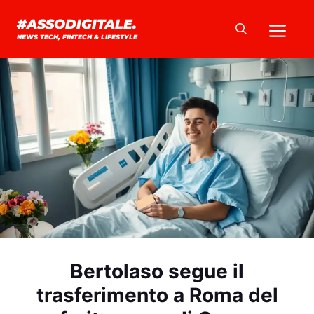
Vai
Me
#ASSODIGITALE.
al
NEWS TECH, FINTECH & LIFESTYLE
contenuto
Bertolaso segue il
trasferimento a Roma del