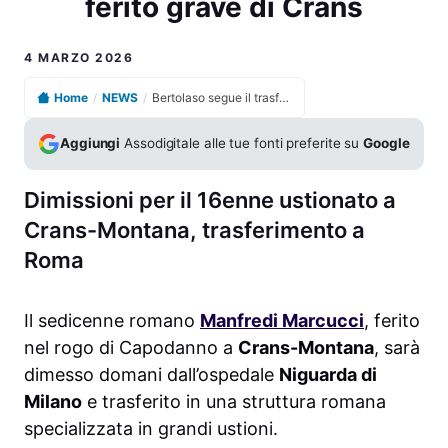
ferito grave di Crans
4 MARZO 2026
Home
/
NEWS
/
Bertolaso segue il trasferimento a Roma del ferito grave di Crans
Aggiungi
Assodigitale alle tue fonti preferite su
Google
Dimissioni per il 16enne ustionato a
Crans-Montana, trasferimento a
Roma
Il sedicenne romano
Manfredi Marcucci
, ferito
nel rogo di Capodanno a
Crans-Montana
, sarà
dimesso domani dall’ospedale
Niguarda di
Milano
e trasferito in una struttura romana
specializzata in grandi ustioni.