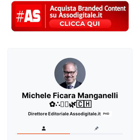
Michele Ficara Manganelli
✿∴♛🌿🇨🇭
Direttore Editoriale Assodigitale.it
PHD