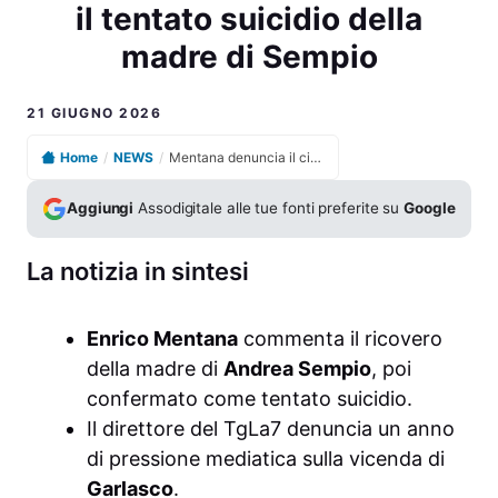
il tentato suicidio della
madre di Sempio
21 GIUGNO 2026
Home
/
NEWS
/
Mentana denuncia il circo mediatico su Garlasco dopo il tentato suicidio della madre di Sempio
Aggiungi
Assodigitale alle tue fonti preferite su
Google
La notizia in sintesi
Enrico Mentana
commenta il ricovero
della madre di
Andrea Sempio
, poi
confermato come tentato suicidio.
Il direttore del TgLa7 denuncia un anno
di pressione mediatica sulla vicenda di
Garlasco
.