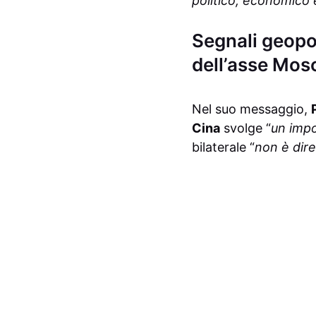
politico, economico e 
Segnali geopol
dell’asse Mos
Nel suo messaggio,
Cina
svolge “
un impo
bilaterale “
non è dire