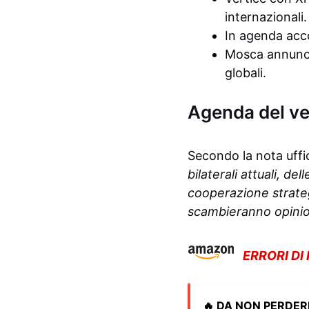
internazionali.
In agenda acco
Mosca annuncia
globali.
Agenda del ver
Secondo la nota uffi
bilaterali attuali, de
cooperazione strateg
scambieranno opinion
ERRORI DI
🔥 DA NON PERDER