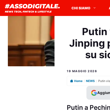
Vai
#ASSODIGITALE.
CHI SIAMO
al
NEWS TECH, FINTECH & LIFESTYLE
contenuto
Putin 
Jinping 
su si
19 MAGGIO 2026
Home
/
NEWS
/
Aggiun
Putin a Pechin