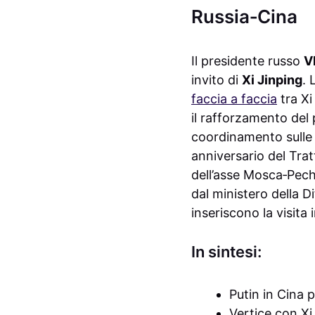
Russia‑Cina
Il presidente russo
V
invito di
Xi Jinping
. 
faccia a faccia
tra Xi
il rafforzamento del 
coordinamento sulle p
anniversario del Trat
dell’asse Mosca‑Pechi
dal ministero della D
inseriscono la visita
In sintesi:
Putin in Cina p
Vertice con Xi