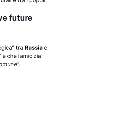
rali e tra i popoli.
ve future
egica” tra
Russia
e
” e che l’amicizia
 comune
”.