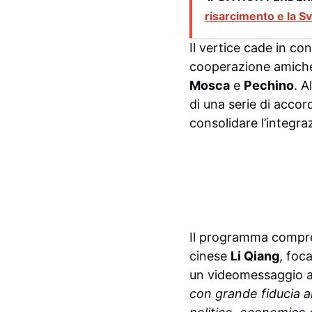
risarcimento e la S
Il vertice cade in co
cooperazione amichevo
Mosca
e
Pechino
. A
di una serie di accord
consolidare l’integra
Il programma compr
cinese
Li Qiang
, foc
un videomessaggio a
con grande fiducia a