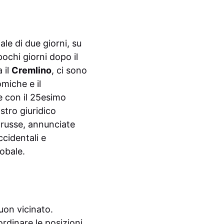
ale di due giorni, su
ochi giorni dopo il
 il
Cremlino
, ci sono
miche e il
de con il 25esimo
stro giuridico
i russe, annunciate
ccidentali e
lobale.
buon vicinato.
ordinare le posizioni