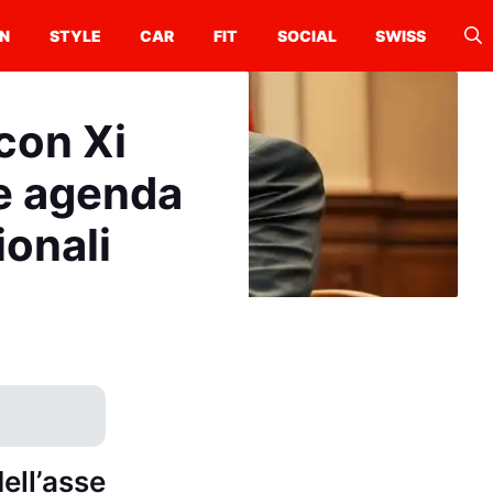
N
STYLE
CAR
FIT
SOCIAL
SWISS
 con Xi
 e agenda
ionali
ell’asse