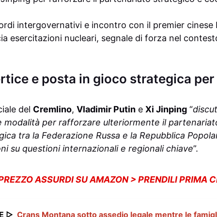
rdi intergovernativi e incontro con il premier cinese 
 esercitazioni nucleari, segnale di forza nel contesto
tice e posta in gioco strategica per
ciale del
Cremlino
,
Vladimir Putin
e
Xi Jinping
“
discu
lle modalità per rafforzare ulteriormente il partenariat
ica tra la Federazione Russa e la Repubblica Popolar
i su questioni internazionali e regionali chiave
”.
 PREZZO ASSURDI SU AMAZON > PRENDILI PRIMA 
E ▷
Crans Montana sotto assedio legale mentre le famig