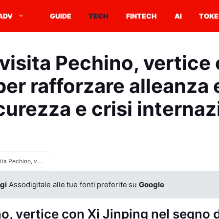
ADV
GUIDE
TECH
FINTECH
AI
TOKE
visita Pechino, vertice
per rafforzare alleanza
curezza e crisi internaz
Putin visita Pechino, vertice con Xi Jinping per rafforzare alleanza e agenda su sicurezza e crisi internazionali
gi
Assodigitale alle tue fonti preferite su
Google
o, vertice con Xi Jinping nel segno d