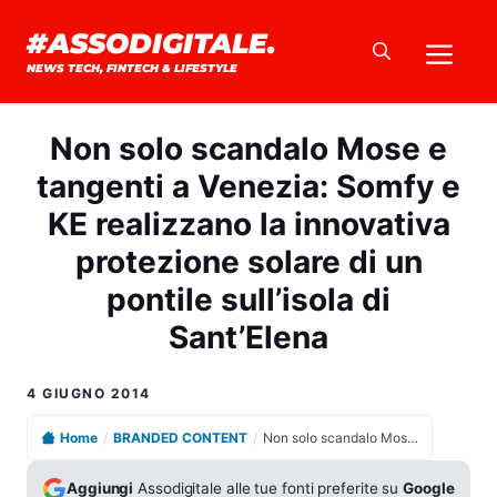
Vai
#ASSODIGITALE.
Me
al
NEWS TECH, FINTECH & LIFESTYLE
contenuto
Non solo scandalo Mose e
tangenti a Venezia: Somfy e
KE realizzano la innovativa
protezione solare di un
pontile sull’isola di
Sant’Elena
4 GIUGNO 2014
Home
/
BRANDED CONTENT
/
Non solo scandalo Mose e tangenti a Venezia: Somfy e KE realizzano la innovativa protezione solare di un pontile sull’isola di Sant’Elena
Aggiungi
Assodigitale alle tue fonti preferite su
Google