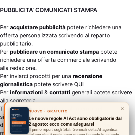
PUBBLICITA’ COMUNICATI STAMPA
Per
acquistare pubblicità
potete richiedere una
offerta personalizzata scrivendo al
reparto
pubblicitario
.
Per
pubblicare un comunicato stampa
potete
richiedere una offerta commerciale scrivendo
alla
redazione
.
Per inviarci prodotti per una
recensione
giornalistica
potete scrivere
QUI
Per
informazioni
&
contatti
generali potete scrivere
alla
segreteria
.
×
Tutti i contenuti pubblicati all’interno del
NUOVO · GRATUITO
sito
#ASSODIGITALE.
“Copyright 2024” non sono
Le nuove regole AI Act sono obbligatorie dal
2 agosto: ecco come adeguarsi
duplicabili e/o riproducibili in nessuna forma,
Il primo report sugli Stati Generali della AI agentica
ma
possono essere citati inserendo un link