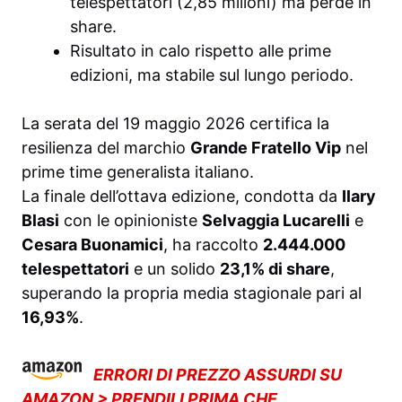
telespettatori (2,85 milioni) ma perde in
share.
Risultato in calo rispetto alle prime
edizioni, ma stabile sul lungo periodo.
La serata del 19 maggio 2026 certifica la
resilienza del marchio
Grande Fratello Vip
nel
prime time generalista italiano.
La finale dell’ottava edizione, condotta da
Ilary
Blasi
con le opinioniste
Selvaggia Lucarelli
e
Cesara Buonamici
, ha raccolto
2.444.000
telespettatori
e un solido
23,1% di share
,
superando la propria media stagionale pari al
16,93%
.
ERRORI DI PREZZO ASSURDI SU
AMAZON > PRENDILI PRIMA CHE