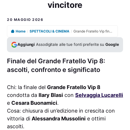
vincitore
20 MAGGIO 2026
Home
/
SPETTACOLI & CINEMA
/
Grande Fratello Vip finale, ascolti e share decretano il vincitore
Aggiungi
Assodigitale alle tue fonti preferite su
Google
Finale del Grande Fratello Vip 8:
ascolti, confronto e significato
Chi: la finale del
Grande Fratello Vip 8
condotta da
Ilary Blasi
con
Selvaggia Lucarelli
e
Cesara Buonamici
.
Cosa: chiusura di un’edizione in crescita con
vittoria di
Alessandra Mussolini
e ottimi
ascolti.