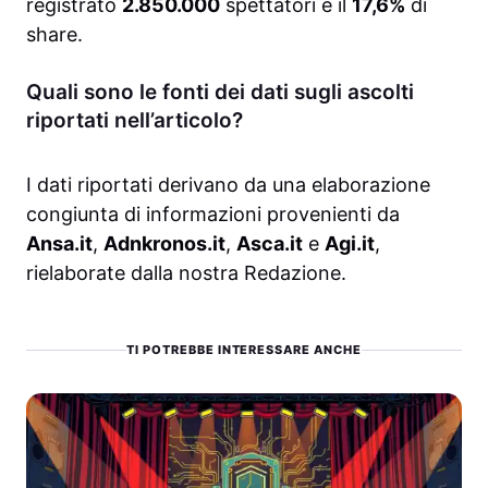
registrato
2.850.000
spettatori e il
17,6%
di
share.
Quali sono le fonti dei dati sugli ascolti
riportati nell’articolo?
I dati riportati derivano da una elaborazione
congiunta di informazioni provenienti da
Ansa.it
,
Adnkronos.it
,
Asca.it
e
Agi.it
,
rielaborate dalla nostra Redazione.
TI POTREBBE INTERESSARE ANCHE