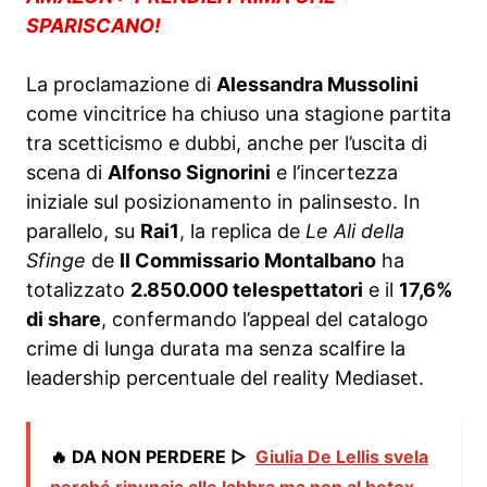
SPARISCANO!
La proclamazione di
Alessandra Mussolini
come vincitrice ha chiuso una stagione partita
tra scetticismo e dubbi, anche per l’uscita di
scena di
Alfonso Signorini
e l’incertezza
iniziale sul posizionamento in palinsesto. In
parallelo, su
Rai1
, la replica de
Le Ali della
Sfinge
de
Il Commissario Montalbano
ha
totalizzato
2.850.000 telespettatori
e il
17,6%
di share
, confermando l’appeal del catalogo
crime di lunga durata ma senza scalfire la
leadership percentuale del reality Mediaset.
🔥 DA NON PERDERE ▷
Giulia De Lellis svela
perché rinuncia alle labbra ma non al botox