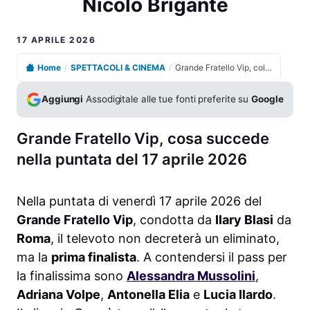
Nicolò Brigante
17 APRILE 2026
Home
/
SPETTACOLI & CINEMA
/
Grande Fratello Vip, colpo di scena sulla permanenza di Nicolò Brigante
Aggiungi
Assodigitale alle tue fonti preferite su
Google
Grande Fratello Vip, cosa succede
nella puntata del 17 aprile 2026
Nella puntata di venerdì 17 aprile 2026 del
Grande Fratello Vip
, condotta da
Ilary Blasi
da
Roma
, il televoto non decreterà un eliminato,
ma la
prima finalista
. A contendersi il pass per
la finalissima sono
Alessandra Mussolini
,
Adriana Volpe
,
Antonella Elia
e
Lucia Ilardo
.