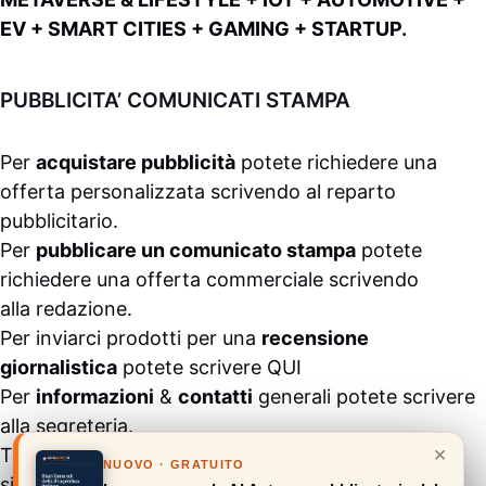
EV + SMART CITIES + GAMING + STARTUP.
PUBBLICITA’ COMUNICATI STAMPA
Per
acquistare pubblicità
potete richiedere una
offerta personalizzata scrivendo al
reparto
pubblicitario
.
Per
pubblicare un comunicato stampa
potete
richiedere una offerta commerciale scrivendo
alla
redazione
.
Per inviarci prodotti per una
recensione
giornalistica
potete scrivere
QUI
Per
informazioni
&
contatti
generali potete scrivere
alla
segreteria
.
×
Tutti i contenuti pubblicati all’interno del
NUOVO · GRATUITO
sito
#ASSODIGITALE.
“Copyright 2024” non sono